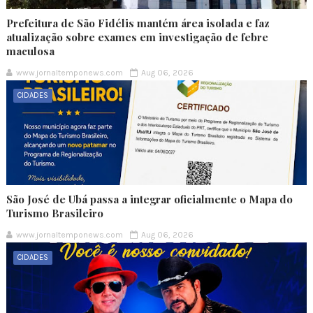
Prefeitura de São Fidélis mantém área isolada e faz
atualização sobre exames em investigação de febre
maculosa
www.jornaltemponews.com
Aug 06, 2026
CIDADES
São José de Ubá passa a integrar oficialmente o Mapa do
Turismo Brasileiro
www.jornaltemponews.com
Aug 06, 2026
CIDADES