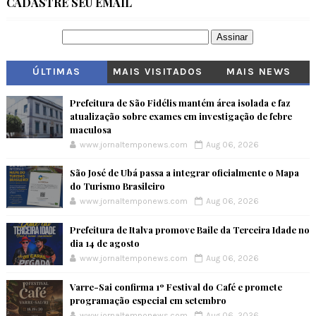
CADASTRE SEU EMAIL
ÚLTIMAS
MAIS VISITADOS
MAIS NEWS
Prefeitura de São Fidélis mantém área isolada e faz
atualização sobre exames em investigação de febre
maculosa
www.jornaltemponews.com
Aug 06, 2026
São José de Ubá passa a integrar oficialmente o Mapa
do Turismo Brasileiro
www.jornaltemponews.com
Aug 06, 2026
Prefeitura de Italva promove Baile da Terceira Idade no
dia 14 de agosto
www.jornaltemponews.com
Aug 06, 2026
Varre-Sai confirma 1º Festival do Café e promete
programação especial em setembro
www.jornaltemponews.com
Aug 06, 2026