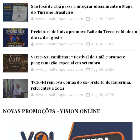
São José de Ubá passa a integrar oficialmente o Mapa
do Turismo Brasileiro
www.jornaltemponews.com
Aug 06, 2026
Prefeitura de Italva promove Baile da Terceira Idade no
dia 14 de agosto
www.jornaltemponews.com
Aug 06, 2026
Varre-Sai confirma 1º Festival do Café e promete
programação especial em setembro
www.jornaltemponews.com
Aug 06, 2026
TCE-RJ reprova contas do ex-prefeito de Itaperuna,
referentes a 2024
www.jornaltemponews.com
Aug 05, 2026
NOVAS PROMOÇÕES - VISION ONLINE