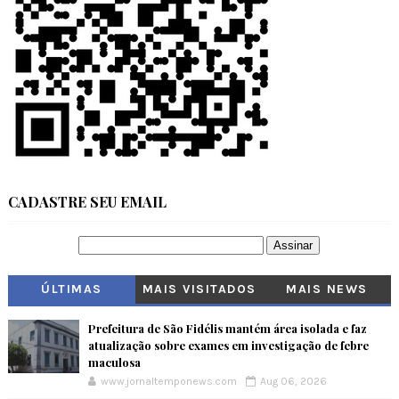
CADASTRE SEU EMAIL
ÚLTIMAS
MAIS VISITADOS
MAIS NEWS
Prefeitura de São Fidélis mantém área isolada e faz
atualização sobre exames em investigação de febre
maculosa
www.jornaltemponews.com
Aug 06, 2026