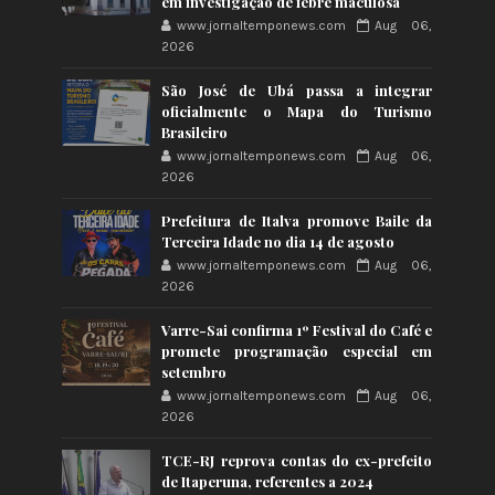
em investigação de febre maculosa
www.jornaltemponews.com
Aug 06,
2026
São José de Ubá passa a integrar
oficialmente o Mapa do Turismo
Brasileiro
www.jornaltemponews.com
Aug 06,
2026
Prefeitura de Italva promove Baile da
Terceira Idade no dia 14 de agosto
www.jornaltemponews.com
Aug 06,
2026
Varre-Sai confirma 1º Festival do Café e
promete programação especial em
setembro
www.jornaltemponews.com
Aug 06,
2026
TCE-RJ reprova contas do ex-prefeito
de Itaperuna, referentes a 2024