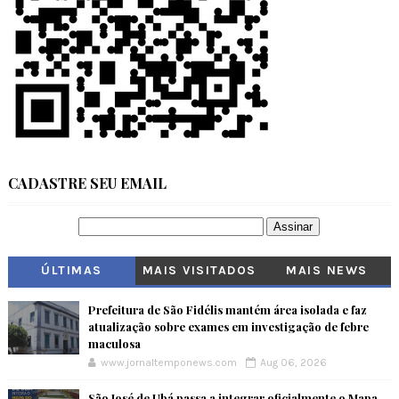
CADASTRE SEU EMAIL
ÚLTIMAS
MAIS VISITADOS
MAIS NEWS
Prefeitura de São Fidélis mantém área isolada e faz
atualização sobre exames em investigação de febre
maculosa
www.jornaltemponews.com
Aug 06, 2026
São José de Ubá passa a integrar oficialmente o Mapa