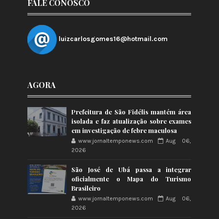
FALE CONOSCO
luizcarlosgomes16@hotmail.com
AGORA
Prefeitura de São Fidélis mantém área
isolada e faz atualização sobre exames
em investigação de febre maculosa
www.jornaltemponews.com
Aug 06,
2026
São José de Ubá passa a integrar
oficialmente o Mapa do Turismo
Brasileiro
www.jornaltemponews.com
Aug 06,
2026