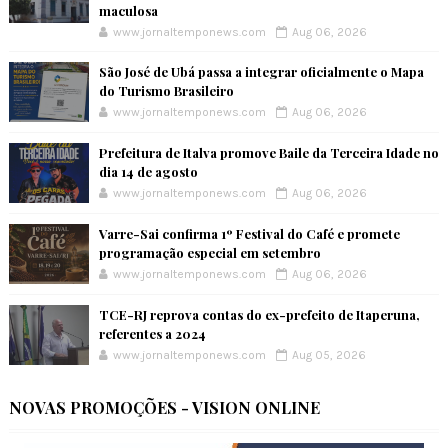
maculosa
www.jornaltemponews.com
Aug 06, 2026
São José de Ubá passa a integrar oficialmente o Mapa
do Turismo Brasileiro
www.jornaltemponews.com
Aug 06, 2026
Prefeitura de Italva promove Baile da Terceira Idade no
dia 14 de agosto
www.jornaltemponews.com
Aug 06, 2026
Varre-Sai confirma 1º Festival do Café e promete
programação especial em setembro
www.jornaltemponews.com
Aug 06, 2026
TCE-RJ reprova contas do ex-prefeito de Itaperuna,
referentes a 2024
www.jornaltemponews.com
Aug 05, 2026
NOVAS PROMOÇÕES - VISION ONLINE