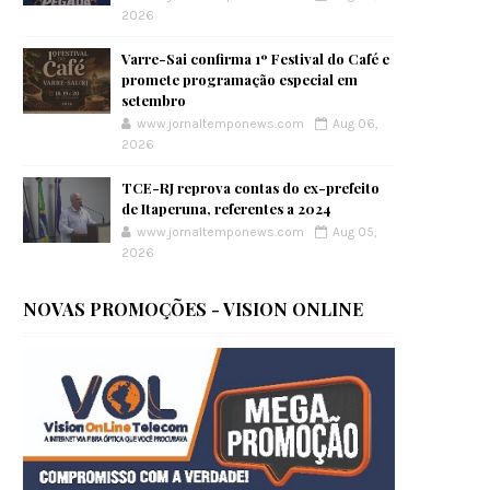
2026
Varre-Sai confirma 1º Festival do Café e
promete programação especial em
setembro
www.jornaltemponews.com
Aug 06,
2026
TCE-RJ reprova contas do ex-prefeito
de Itaperuna, referentes a 2024
www.jornaltemponews.com
Aug 05,
2026
NOVAS PROMOÇÕES - VISION ONLINE