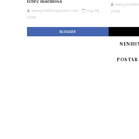
febre maculosa
www.jornalt
www.jornaltemponews.com
Aug 06,
2026
2026
BLOGGER
NENHU
POSTAR