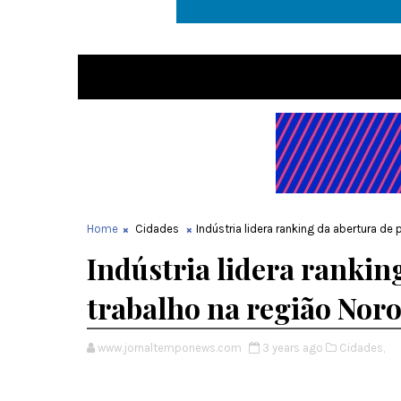
Home
Cidades
Indústria lidera ranking da abertura d
Indústria lidera rankin
trabalho na região Nor
www.jornaltemponews.com
3 years ago
Cidades,