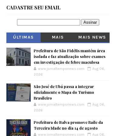
CADASTRE SEU EMAIL
ÚLTIMAS
MAIS
MAIS NEWS
VISITADOS
Prefeitura de São Fidélis mantém área
isolada e faz atualização sobre exames
em investigação de febre maculosa
www.jornaltemponews.com
Aug 06,
2026
São José de Ubá passa a integrar
oficialmente o Mapa do Turismo
Brasileiro
www.jornaltemponews.com
Aug 06,
2026
Prefeitura de Italva promove Baile da
Terceira Idade no dia 14 de agosto
www.jornaltemponews.com
Aug 06,