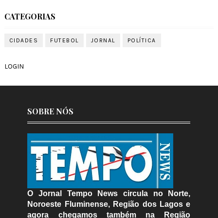
CATEGORIAS
CIDADES
FUTEBOL
JORNAL
POLÍTICA
LOGIN
SOBRE NÓS
O Jornal Tempo News circula no Norte,
Noroeste Fluminense, Região dos Lagos e
agora chegamos também na Região