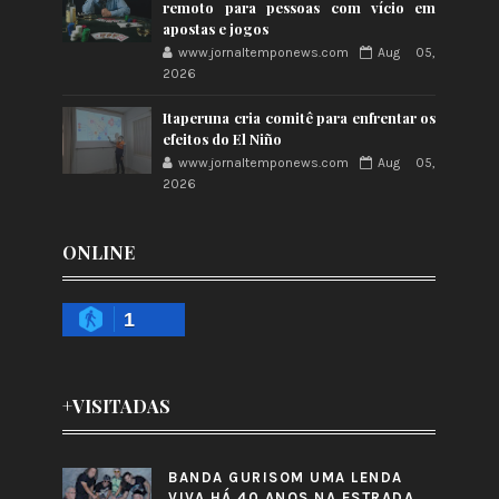
remoto para pessoas com vício em
apostas e jogos
www.jornaltemponews.com
Aug 05,
2026
Itaperuna cria comitê para enfrentar os
efeitos do El Niño
www.jornaltemponews.com
Aug 05,
2026
ONLINE
1
+VISITADAS
BANDA GURISOM UMA LENDA
VIVA HÁ 40 ANOS NA ESTRADA