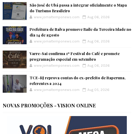
São José de Ubá passa a integrar oficialmente o Mapa
do Turismo Brasileiro
www.jornaltemponews.com
Aug 06, 2026
Prefeitura de Italva promove Baile da Terceira Idade no
dia 14 de agosto
www.jornaltemponews.com
Aug 06, 2026
Varre-Sai confirma 1º Festival do Café e promete
programação especial em setembro
www.jornaltemponews.com
Aug 06, 2026
TCE-RJ reprova contas do ex-prefeito de Itaperuna,
referentes a 2024
www.jornaltemponews.com
Aug 05, 2026
NOVAS PROMOÇÕES - VISION ONLINE