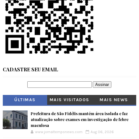
CADASTRE SEU EMAIL
ÚLTIMAS
MAIS VISITADOS
MAIS NEWS
Prefeitura de São Fidélis mantém área isolada e faz
atualização sobre exames em investigação de febre
maculosa
www.jornaltemponews.com
Aug 06, 2026