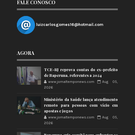
FALE CONOSCO
luizcarlosgomes16@hotmail.com
AGORA
TCE-RJ reprova contas do ex-prefeito
de Itaperuna, referentes a 2024
www.jornaltemponews.com
Aug 05,
2026
Ministério da Saúde lança atendimento
remoto para pessoas com vício em
apostas e jogos
www.jornaltemponews.com
Aug 05,
2026
Itaperuna cria comitê para enfrentar os