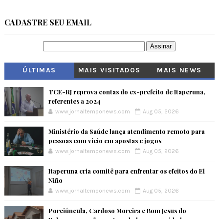
CADASTRE SEU EMAIL
ÚLTIMAS
MAIS VISITADOS
MAIS NEWS
TCE-RJ reprova contas do ex-prefeito de Itaperuna,
referentes a 2024
www.jornaltemponews.com
Aug 05, 2026
Ministério da Saúde lança atendimento remoto para
pessoas com vício em apostas e jogos
www.jornaltemponews.com
Aug 05, 2026
Itaperuna cria comitê para enfrentar os efeitos do El
Niño
www.jornaltemponews.com
Aug 05, 2026
Porciúncula, Cardoso Moreira e Bom Jesus do