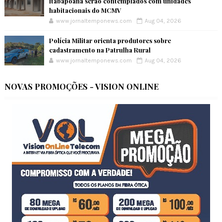
Itabapoana serão contemplados com unidades
habitacionais do MCMV
www.jornaltemponews.com
Aug 04, 2026
Polícia Militar orienta produtores sobre
cadastramento na Patrulha Rural
www.jornaltemponews.com
Aug 04, 2026
NOVAS PROMOÇÕES - VISION ONLINE