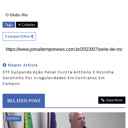
O Globo Rio
Tags
# Cidades
Compartilhe
Newer Article
STF Suspende Ação Penal Contra Anthony E Rosinha
Garotinho Por Irregularidades Em Contratos Em
Campos
RELATED POST
View More
CIDADES