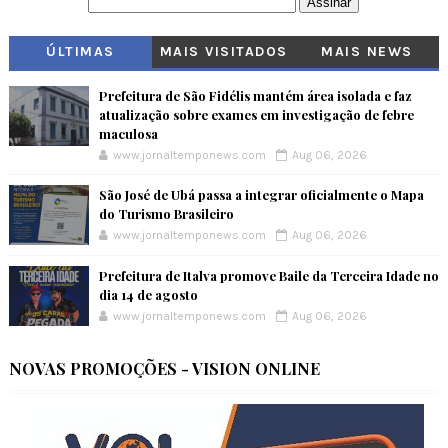
ÚLTIMAS
MAIS VISITADOS
MAIS NEWS
Prefeitura de São Fidélis mantém área isolada e faz
atualização sobre exames em investigação de febre
maculosa
www.jornaltemponews.com
Aug 06, 2026
São José de Ubá passa a integrar oficialmente o Mapa
do Turismo Brasileiro
www.jornaltemponews.com
Aug 06, 2026
Prefeitura de Italva promove Baile da Terceira Idade no
dia 14 de agosto
www.jornaltemponews.com
Aug 06, 2026
NOVAS PROMOÇÕES - VISION ONLINE