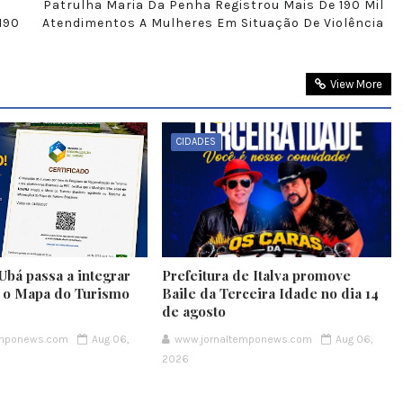
Patrulha Maria Da Penha Registrou Mais De 190 Mil
190
Atendimentos A Mulheres Em Situação De Violência
View More
CIDADES
Ubá passa a integrar
Prefeitura de Italva promove
e o Mapa do Turismo
Baile da Terceira Idade no dia 14
de agosto
emponews.com
Aug 06,
www.jornaltemponews.com
Aug 06,
2026