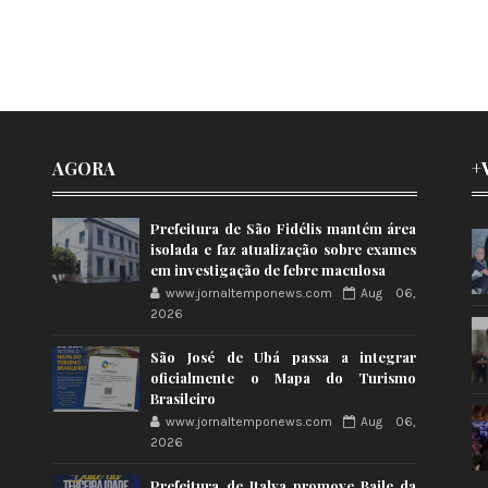
AGORA
+
Prefeitura de São Fidélis mantém área
isolada e faz atualização sobre exames
em investigação de febre maculosa
www.jornaltemponews.com
Aug 06,
2026
São José de Ubá passa a integrar
oficialmente o Mapa do Turismo
Brasileiro
www.jornaltemponews.com
Aug 06,
2026
Prefeitura de Italva promove Baile da