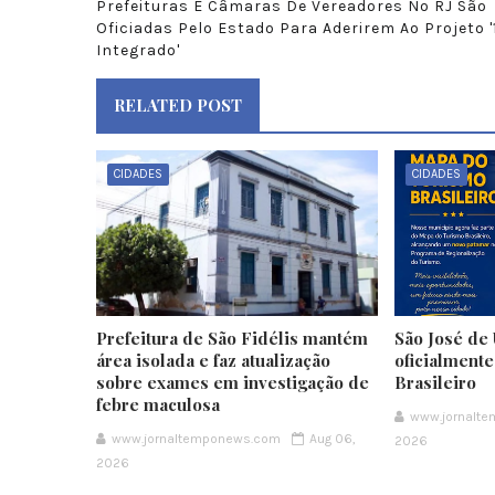
Prefeituras E Câmaras De Vereadores No RJ São
Oficiadas Pelo Estado Para Aderirem Ao Projeto '
Integrado'
RELATED POST
CIDADES
CIDADES
Prefeitura de São Fidélis mantém
São José de 
área isolada e faz atualização
oficialment
sobre exames em investigação de
Brasileiro
febre maculosa
www.jornalt
www.jornaltemponews.com
Aug 06,
2026
2026