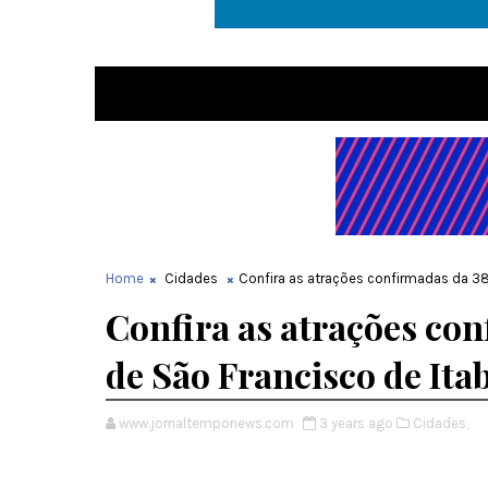
Home
Cidades
Confira as atrações confirmadas da 3
Confira as atrações co
de São Francisco de It
www.jornaltemponews.com
3 years ago
Cidades,