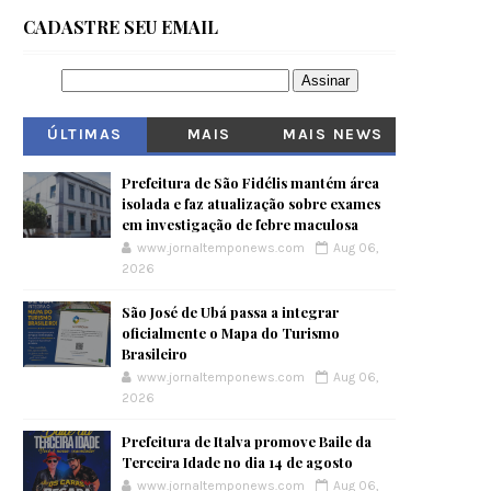
CADASTRE SEU EMAIL
ÚLTIMAS
MAIS
MAIS NEWS
VISITADOS
Prefeitura de São Fidélis mantém área
isolada e faz atualização sobre exames
em investigação de febre maculosa
www.jornaltemponews.com
Aug 06,
2026
São José de Ubá passa a integrar
oficialmente o Mapa do Turismo
Brasileiro
www.jornaltemponews.com
Aug 06,
2026
Prefeitura de Italva promove Baile da
Terceira Idade no dia 14 de agosto
www.jornaltemponews.com
Aug 06,