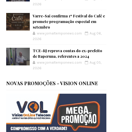
2026
Varre-Sai confirma 1º Festival do Café e
promete programação especial em
setembro
www.jornaltemponews.com
Aug 06,
2026
TCE-RJ reprova contas do ex-prefeito
de Itaperuna, referentes a 2024
www.jornaltemponews.com
Aug 05,
2026
NOVAS PROMOÇÕES - VISION ONLINE