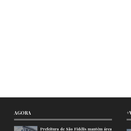
AGORA
+
Prefeitura de São Fidélis mantém área