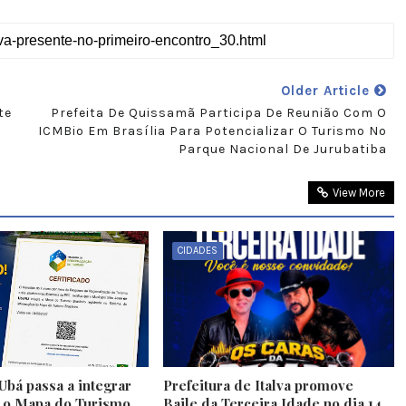
Older Article
te
Prefeita De Quissamã Participa De Reunião Com O
ICMBio Em Brasília Para Potencializar O Turismo No
Parque Nacional De Jurubatiba
View More
CIDADES
Ubá passa a integrar
Prefeitura de Italva promove
e o Mapa do Turismo
Baile da Terceira Idade no dia 14