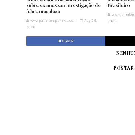
sobre exames em investigação de
Brasileiro
febre maculosa
www.jornalt
www.jornaltemponews.com
Aug 06,
2026
2026
BLOGGER
NENHU
POSTAR