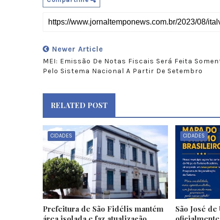
Newer Article
MEI: Emissão De Notas Fiscais Será Feita Somen
Pelo Sistema Nacional A Partir De Setembro
RELATED POST
CIDADES
CIDADES
Prefeitura de São Fidélis mantém
São José de 
área isolada e faz atualização
oficialment