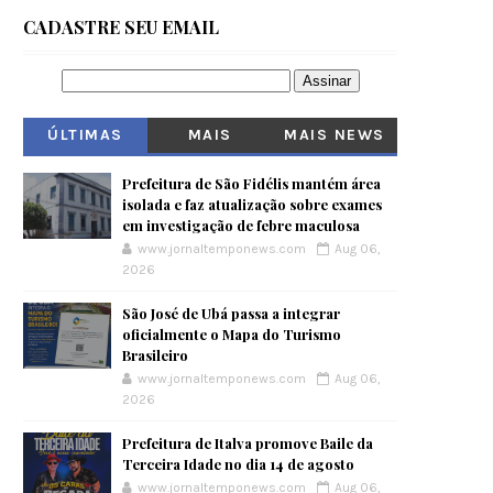
CADASTRE SEU EMAIL
ÚLTIMAS
MAIS
MAIS NEWS
VISITADOS
Prefeitura de São Fidélis mantém área
isolada e faz atualização sobre exames
em investigação de febre maculosa
www.jornaltemponews.com
Aug 06,
2026
São José de Ubá passa a integrar
oficialmente o Mapa do Turismo
Brasileiro
www.jornaltemponews.com
Aug 06,
2026
Prefeitura de Italva promove Baile da
Terceira Idade no dia 14 de agosto
www.jornaltemponews.com
Aug 06,