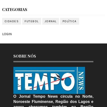
CATEGORIAS
CIDADES
FUTEBOL
JORNAL
POLÍTICA
LOGIN
SOBRE NÓS
O Jornal Tempo News circula no Norte,
Noroeste Fluminense, Região dos Lagos e
agora chegamos também na Região