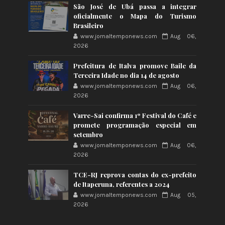
São José de Ubá passa a integrar
oficialmente o Mapa do Turismo
Brasileiro
www.jornaltemponews.com
Aug 06,
2026
Prefeitura de Italva promove Baile da
Terceira Idade no dia 14 de agosto
www.jornaltemponews.com
Aug 06,
2026
Varre-Sai confirma 1º Festival do Café e
promete programação especial em
setembro
www.jornaltemponews.com
Aug 06,
2026
TCE-RJ reprova contas do ex-prefeito
de Itaperuna, referentes a 2024
www.jornaltemponews.com
Aug 05,
2026