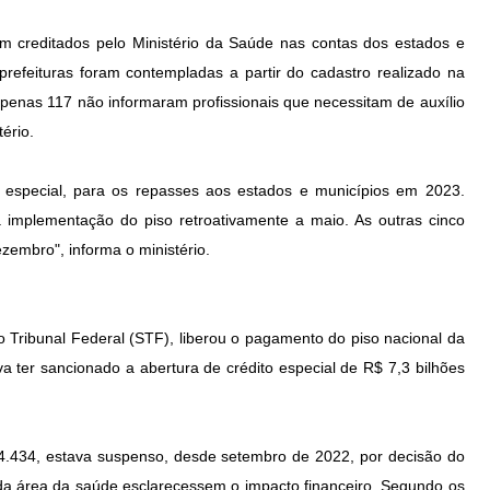
am creditados pelo Ministério da Saúde nas contas dos estados e
prefeituras foram contempladas a partir do cadastro realizado na
apenas 117 não informaram profissionais que necessitam de auxílio
ério.
o especial, para os repasses aos estados e municípios em 2023.
a implementação do piso retroativamente a maio. As outras cinco
ezembro", informa o ministério.
 Tribunal Federal (STF), liberou o pagamento do piso nacional da
a ter sancionado a abertura de crédito especial de R$ 7,3 bilhões
º 14.434, estava suspenso, desde setembro de 2022, por decisão do
s da área da saúde esclarecessem o impacto financeiro. Segundo os