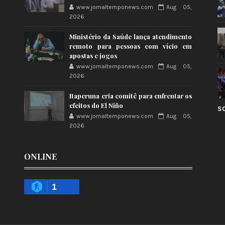
www.jornaltemponews.com
Aug 05,
2026
Ministério da Saúde lança atendimento
remoto para pessoas com vício em
apostas e jogos
www.jornaltemponews.com
Aug 05,
2026
Itaperuna cria comitê para enfrentar os
efeitos do El Niño
S
www.jornaltemponews.com
Aug 05,
2026
ONLINE
1