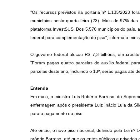
"Os recursos previstos na portaria nº 1.135/2023 for
municípios nesta quarta-feira (23). Mais de 97% das 
plataforma InvestSUS. Dos 5.570 municípios do país, 
federal para complementação do piso", informa o minist
O governo federal alocou R$ 7,3 bilhões, em crédit
"Foram pagas quatro parcelas do auxílio federal par
parcelas deste ano, incluindo o 13º, serão pagas até d
Entenda
Em maio, o ministro Luís Roberto Barroso, do Supremo
enfermagem após o presidente Luiz Inácio Lula da Silv
para o pagamento do piso.
Até então, o novo piso nacional, definido pela Lei n
próprio Barroso, até que os entes públicos e privado