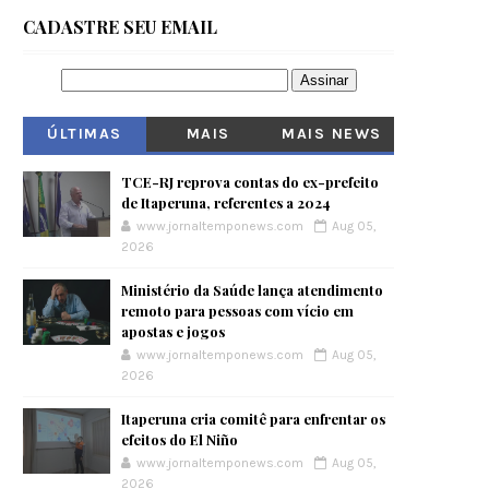
CADASTRE SEU EMAIL
ÚLTIMAS
MAIS
MAIS NEWS
VISITADOS
TCE-RJ reprova contas do ex-prefeito
de Itaperuna, referentes a 2024
www.jornaltemponews.com
Aug 05,
2026
Ministério da Saúde lança atendimento
remoto para pessoas com vício em
apostas e jogos
www.jornaltemponews.com
Aug 05,
2026
Itaperuna cria comitê para enfrentar os
efeitos do El Niño
www.jornaltemponews.com
Aug 05,
2026