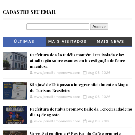
CADASTRE SEU EMAIL
ÚLTIMAS
MAIS VISITADOS
MAIS NEWS
Prefeitura de São Fidélis mantém área isolada e faz
atualização sobre exames em investigação de febre
maculosa
www.jornaltemponews.com
Aug 06, 2026
São José de Ubá passa a integrar oficialmente o Mapa
do Turismo Brasileiro
www.jornaltemponews.com
Aug 06, 2026
Prefeitura de Italva promove Baile da Terceira Idade no
dia 14 de agosto
www.jornaltemponews.com
Aug 06, 2026
Varre-Sai confirma 1º Festival do Café e promete