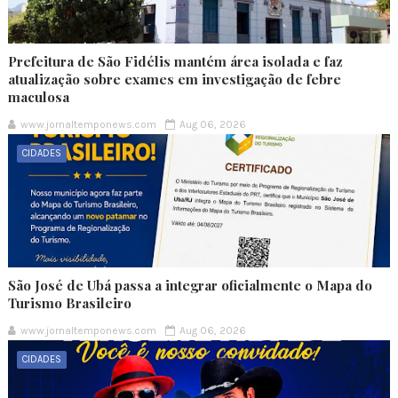
Prefeitura de São Fidélis mantém área isolada e faz
atualização sobre exames em investigação de febre
maculosa
www.jornaltemponews.com
Aug 06, 2026
CIDADES
São José de Ubá passa a integrar oficialmente o Mapa do
Turismo Brasileiro
www.jornaltemponews.com
Aug 06, 2026
CIDADES