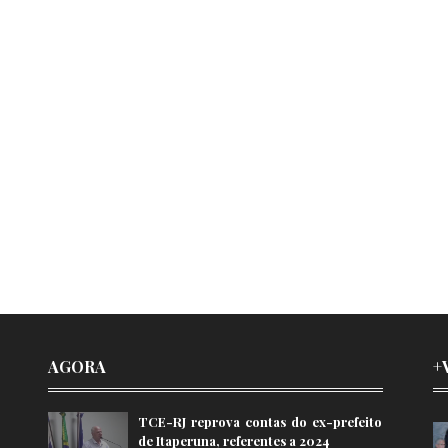
AGORA
+
TCE-RJ reprova contas do ex-prefeito
de Itaperuna, referentes a 2024