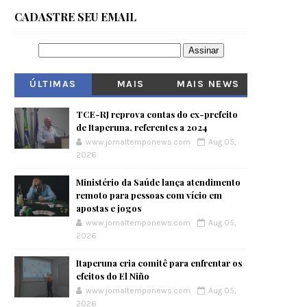
CADASTRE SEU EMAIL
ÚLTIMAS
MAIS
MAIS NEWS
VISITADOS
TCE-RJ reprova contas do ex-prefeito
de Itaperuna, referentes a 2024
www.jornaltemponews.com
Aug 05,
2026
Ministério da Saúde lança atendimento
remoto para pessoas com vício em
apostas e jogos
www.jornaltemponews.com
Aug 05,
2026
Itaperuna cria comitê para enfrentar os
efeitos do El Niño
www.jornaltemponews.com
Aug 05,
2026