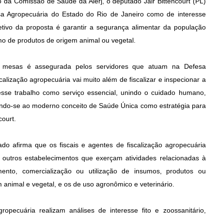
 da Comissão de Saúde da Alerj, o deputado Jair Bittencourt (PL)
esa Agropecuária do Estado do Rio de Janeiro como de interesse
etivo da proposta é garantir a segurança alimentar da população
mo de produtos de origem animal ou vegetal.
 mesas é assegurada pelos servidores que atuam na Defesa
calização agropecuária vai muito além de fiscalizar e inspecionar a
sse trabalho como serviço essencial, unindo o cuidado humano,
ando-se ao moderno conceito de Saúde Única como estratégia para
court.
tado afirma que os fiscais e agentes de fiscalização agropecuária
 outros estabelecimentos que exerçam atividades relacionadas à
mento, comercialização ou utilização de insumos, produtos ou
 animal e vegetal, e os de uso agronômico e veterinário.
pecuária realizam análises de interesse fito e zoossanitário,