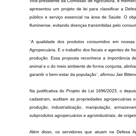
Vice-presidente da Comissão de Agricultura, e membro
apresentou um projeto de lei para classificar a Def
público e serviço essencial na área de Saúde. O obj
fluminense, evitando doenças transmitidas pelo consu
¨A qualidade dos produtos consumidos em nossas
Agropecuária. E o trabalho dos fiscais e agentes de fis
produção. Essa proposta reconhece a importância de
animal e o do meio ambiente de forma conjunta, alinh
garantir o bem-estar da população¨, afirmou Jair Bitten
Na justificativa do Projeto de Lei 1696/2023, o depu
cadastram, auditam as propriedades agropecuárias e
produção, industrialização, manipulação, armazena
subprodutos agropecuários e agroindustriais, de origem
Além disso, os servidores que atuam na Defesa Agro