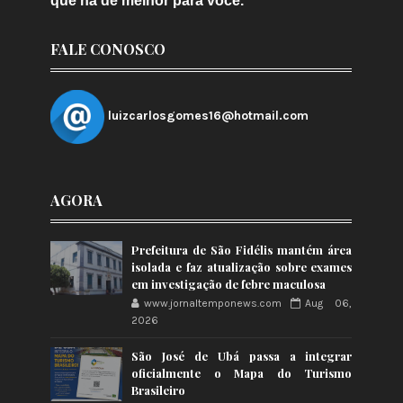
que há de melhor para você.
FALE CONOSCO
luizcarlosgomes16@hotmail.com
AGORA
Prefeitura de São Fidélis mantém área
isolada e faz atualização sobre exames
em investigação de febre maculosa
www.jornaltemponews.com
Aug 06,
2026
São José de Ubá passa a integrar
oficialmente o Mapa do Turismo
Brasileiro