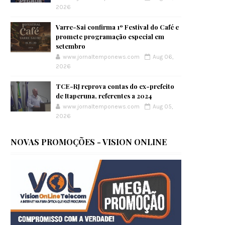
2026
Varre-Sai confirma 1º Festival do Café e
promete programação especial em
setembro
www.jornaltemponews.com
Aug 06,
2026
TCE-RJ reprova contas do ex-prefeito
de Itaperuna, referentes a 2024
www.jornaltemponews.com
Aug 05,
2026
NOVAS PROMOÇÕES - VISION ONLINE