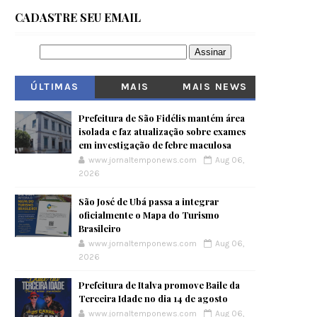
CADASTRE SEU EMAIL
ÚLTIMAS
MAIS
MAIS NEWS
VISITADOS
Prefeitura de São Fidélis mantém área
isolada e faz atualização sobre exames
em investigação de febre maculosa
www.jornaltemponews.com
Aug 06,
2026
São José de Ubá passa a integrar
oficialmente o Mapa do Turismo
Brasileiro
www.jornaltemponews.com
Aug 06,
2026
Prefeitura de Italva promove Baile da
Terceira Idade no dia 14 de agosto
www.jornaltemponews.com
Aug 06,