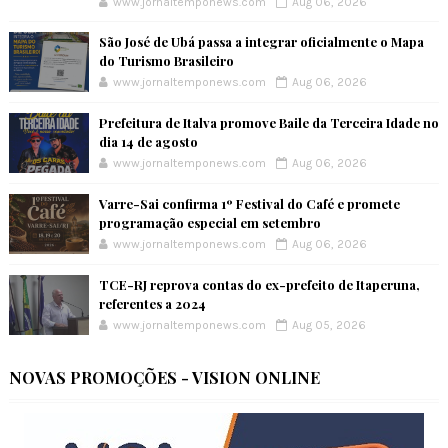
www.jornaltemponews.com
Aug 06, 2026
São José de Ubá passa a integrar oficialmente o Mapa
do Turismo Brasileiro
www.jornaltemponews.com
Aug 06, 2026
Prefeitura de Italva promove Baile da Terceira Idade no
dia 14 de agosto
www.jornaltemponews.com
Aug 06, 2026
Varre-Sai confirma 1º Festival do Café e promete
programação especial em setembro
www.jornaltemponews.com
Aug 06, 2026
TCE-RJ reprova contas do ex-prefeito de Itaperuna,
referentes a 2024
www.jornaltemponews.com
Aug 05, 2026
NOVAS PROMOÇÕES - VISION ONLINE