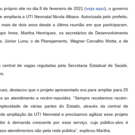
 próprio site no dia 8 de fevereiro de 2021 (
veja aqui
), o governo
 ampliaria a UTI Neonatal Nicola Albano. Autorizada pelo prefeito,
mais de dois anos desde a última reunião em que participaram,
rupo Imne, Martha Henriques, os secretários de Desenvolvimento
as, Júnior Luna; o de Planejamento, Wagner Carvalho Motta; e de
à central de vagas reguladas pela Secretaria Estadual de Saúde,
os.
ques, destacou que o projeto apresentado era para ampliar para 25
ados ao atendimento a recém-nascidos. “Sempre recebemos recém-
mplexidade de várias partes do Estado, através da central de
e ampliação da UTI Neonatal e precisamos agilizar esse projeto
der à demanda crescente por esse serviço, cujo público-alvo é
os atendimentos são pela rede pública”, explicou Martha.