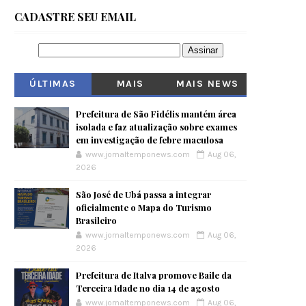
CADASTRE SEU EMAIL
ÚLTIMAS
MAIS
MAIS NEWS
VISITADOS
Prefeitura de São Fidélis mantém área
isolada e faz atualização sobre exames
em investigação de febre maculosa
www.jornaltemponews.com
Aug 06,
2026
São José de Ubá passa a integrar
oficialmente o Mapa do Turismo
Brasileiro
www.jornaltemponews.com
Aug 06,
2026
Prefeitura de Italva promove Baile da
Terceira Idade no dia 14 de agosto
www.jornaltemponews.com
Aug 06,