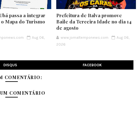
Ubá passa a integrar
Prefeitura de Italva promove
e o Mapa do Turismo
Baile da Terceira Idade no dia 14
de agosto
emponews.com
Aug 06,
www.jornaltemponews.com
Aug 06,
2026
DISQUS
FACEBOOK
M COMENTÁRIO:
 UM COMENTÁRIO