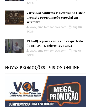
2026
Varre-Sai confirma 1º Festival do Café e
promete programação especial em
setembro
www.jornaltemponews.com
Aug 06,
2026
TCE-RJ reprova contas do ex-prefeito
de Itaperuna, referentes a 2024
www.jornaltemponews.com
Aug 05,
2026
NOVAS PROMOÇÕES - VISION ONLINE