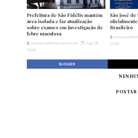
Prefeitura de São Fidélis mantém
São José de 
área isolada e faz atualização
oficialment
sobre exames em investigação de
Brasileiro
febre maculosa
www.jornalt
www.jornaltemponews.com
Aug 06,
2026
2026
BLOGGER
NENHU
POSTAR