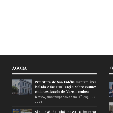
AGORA
+
Prefeitura de São Fidélis mantém área
isolada e faz atualização sobre exames
em investigação de febre maculosa
www.jornaltemponews.com
Aug 06,
2026
São José de Ubá passa a integrar