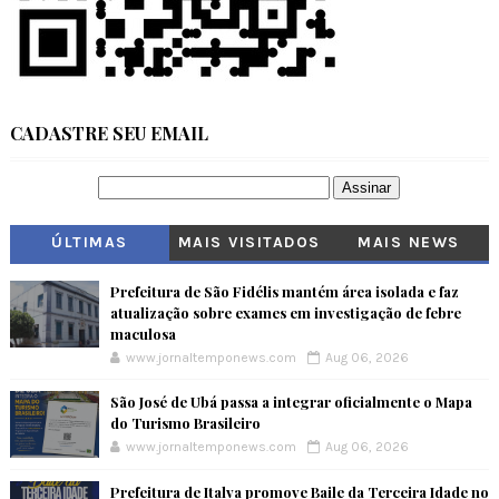
CADASTRE SEU EMAIL
ÚLTIMAS
MAIS VISITADOS
MAIS NEWS
Prefeitura de São Fidélis mantém área isolada e faz
atualização sobre exames em investigação de febre
maculosa
www.jornaltemponews.com
Aug 06, 2026
São José de Ubá passa a integrar oficialmente o Mapa
do Turismo Brasileiro
www.jornaltemponews.com
Aug 06, 2026
Prefeitura de Italva promove Baile da Terceira Idade no