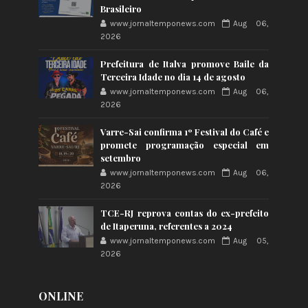
Brasileiro
www.jornaltemponews.com
Aug 06,
2026
Prefeitura de Italva promove Baile da
Terceira Idade no dia 14 de agosto
www.jornaltemponews.com
Aug 06,
2026
Varre-Sai confirma 1º Festival do Café e
promete programação especial em
setembro
www.jornaltemponews.com
Aug 06,
2026
TCE-RJ reprova contas do ex-prefeito
de Itaperuna, referentes a 2024
www.jornaltemponews.com
Aug 05,
2026
ONLINE