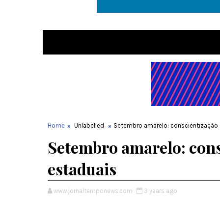
Home
Unlabelled
Setembro amarelo: conscientização 
Setembro amarelo: cons
estaduais
www.jornaltemponews.com
3 years ago