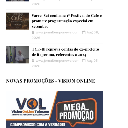
2026
Varre-Sai confirma 1º Festival do Café e
promete programação especial em
setembro
www.jornaltemponews.com
Aug 06,
2026
TCE-RJ reprova contas do ex-prefeito
de Itaperuna, referentes a 2024
www.jornaltemponews.com
Aug 05,
2026
NOVAS PROMOÇÕES - VISION ONLINE