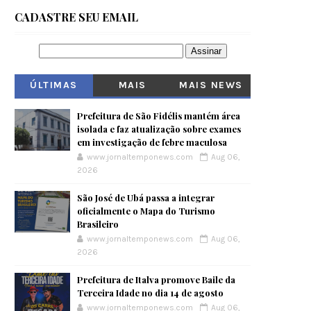
CADASTRE SEU EMAIL
ÚLTIMAS
MAIS
MAIS NEWS
VISITADOS
Prefeitura de São Fidélis mantém área
isolada e faz atualização sobre exames
em investigação de febre maculosa
www.jornaltemponews.com
Aug 06,
2026
São José de Ubá passa a integrar
oficialmente o Mapa do Turismo
Brasileiro
www.jornaltemponews.com
Aug 06,
2026
Prefeitura de Italva promove Baile da
Terceira Idade no dia 14 de agosto
www.jornaltemponews.com
Aug 06,