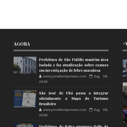
AGORA
+
Prefeitura de São Fidélis mantém área
isolada e faz atualização sobre exames
em investigação de febre maculosa
www.jornaltemponews.com
Aug 06,
2026
São José de Ubá passa a integrar
oficialmente o Mapa do Turismo
Brasileiro
www.jornaltemponews.com
Aug 06,
2026
Prefeitura de Italva promove Baile da