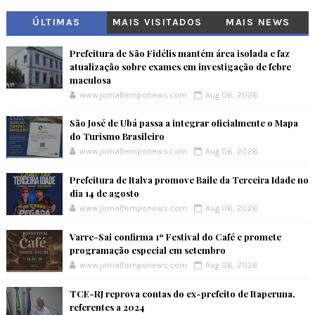
ÚLTIMAS
MAIS VISITADOS
MAIS NEWS
Prefeitura de São Fidélis mantém área isolada e faz
atualização sobre exames em investigação de febre
maculosa
www.jornaltemponews.com
Aug 06, 2026
São José de Ubá passa a integrar oficialmente o Mapa
do Turismo Brasileiro
www.jornaltemponews.com
Aug 06, 2026
Prefeitura de Italva promove Baile da Terceira Idade no
dia 14 de agosto
www.jornaltemponews.com
Aug 06, 2026
Varre-Sai confirma 1º Festival do Café e promete
programação especial em setembro
www.jornaltemponews.com
Aug 06, 2026
TCE-RJ reprova contas do ex-prefeito de Itaperuna,
referentes a 2024