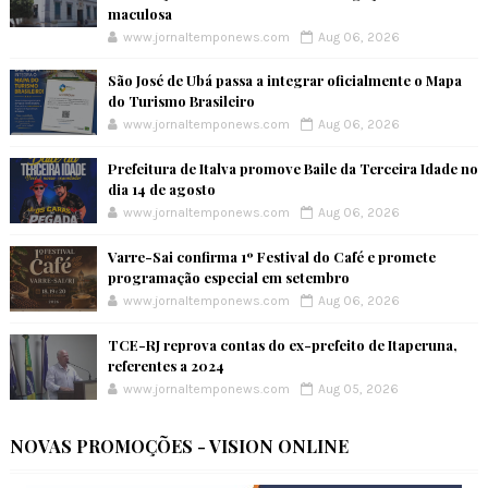
maculosa
www.jornaltemponews.com
Aug 06, 2026
São José de Ubá passa a integrar oficialmente o Mapa
do Turismo Brasileiro
www.jornaltemponews.com
Aug 06, 2026
Prefeitura de Italva promove Baile da Terceira Idade no
dia 14 de agosto
www.jornaltemponews.com
Aug 06, 2026
Varre-Sai confirma 1º Festival do Café e promete
programação especial em setembro
www.jornaltemponews.com
Aug 06, 2026
TCE-RJ reprova contas do ex-prefeito de Itaperuna,
referentes a 2024
www.jornaltemponews.com
Aug 05, 2026
NOVAS PROMOÇÕES - VISION ONLINE