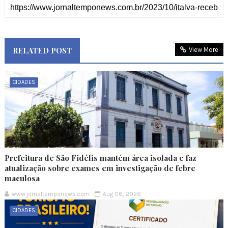
RELATED POST
View More
CIDADES
Prefeitura de São Fidélis mantém área isolada e faz
atualização sobre exames em investigação de febre
maculosa
www.jornaltemponews.com
Aug 06, 2026
CIDADES