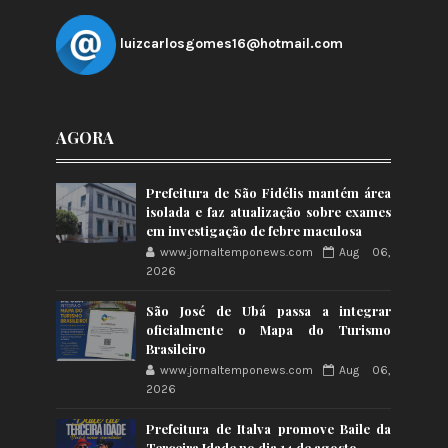
luizcarlosgomes16@hotmail.com
AGORA
Prefeitura de São Fidélis mantém área
isolada e faz atualização sobre exames
em investigação de febre maculosa
www.jornaltemponews.com
Aug 06,
2026
São José de Ubá passa a integrar
oficialmente o Mapa do Turismo
Brasileiro
www.jornaltemponews.com
Aug 06,
2026
Prefeitura de Italva promove Baile da
Terceira Idade no dia 14 de agosto