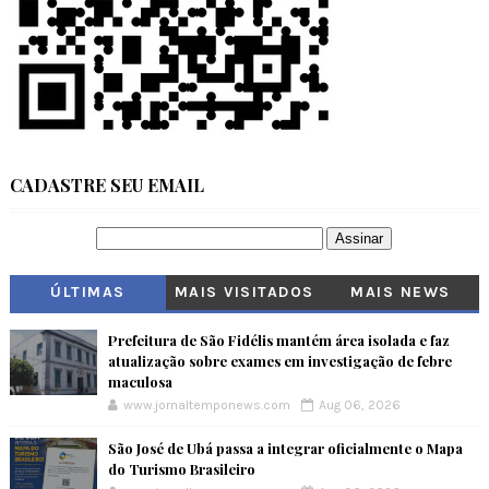
CADASTRE SEU EMAIL
ÚLTIMAS
MAIS VISITADOS
MAIS NEWS
Prefeitura de São Fidélis mantém área isolada e faz
atualização sobre exames em investigação de febre
maculosa
www.jornaltemponews.com
Aug 06, 2026
São José de Ubá passa a integrar oficialmente o Mapa
do Turismo Brasileiro