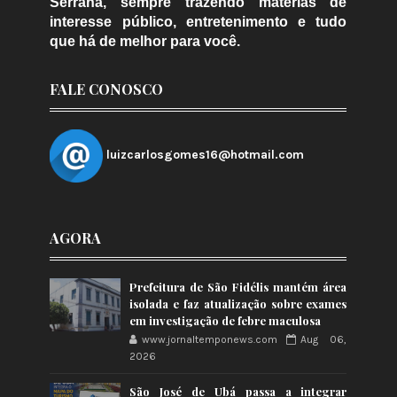
Serrana, sempre trazendo matérias de
interesse público, entretenimento e tudo
que há de melhor para você.
FALE CONOSCO
luizcarlosgomes16@hotmail.com
AGORA
Prefeitura de São Fidélis mantém área
isolada e faz atualização sobre exames
em investigação de febre maculosa
www.jornaltemponews.com
Aug 06,
2026
São José de Ubá passa a integrar