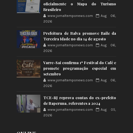
oficialmente o Mapa do Turismo
Brasileiro
www.jornaltemponews.com
Aug 06,
2026
Prefeitura de Italva promove Baile da
Terceira Idade no dia 14 de agosto
www.jornaltemponews.com
Aug 06,
2026
Varre-Sai confirma 1º Festival do Café e
promete programação especial em
setembro
www.jornaltemponews.com
Aug 06,
2026
TCE-RJ reprova contas do ex-prefeito
de Itaperuna, referentes a 2024
www.jornaltemponews.com
Aug 05,
2026