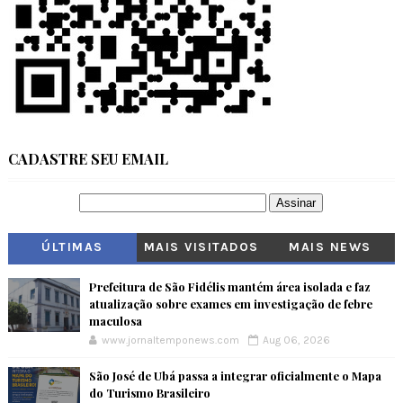
CADASTRE SEU EMAIL
ÚLTIMAS
MAIS VISITADOS
MAIS NEWS
Prefeitura de São Fidélis mantém área isolada e faz
atualização sobre exames em investigação de febre
maculosa
www.jornaltemponews.com
Aug 06, 2026
São José de Ubá passa a integrar oficialmente o Mapa
do Turismo Brasileiro