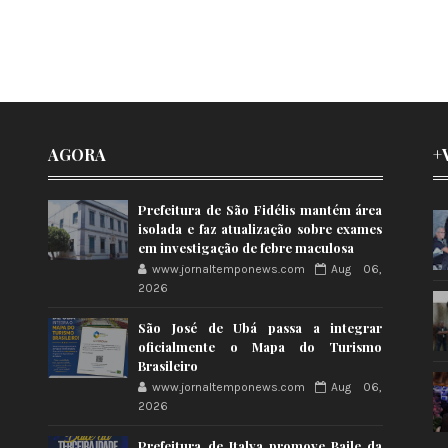
AGORA
+
Prefeitura de São Fidélis mantém área
isolada e faz atualização sobre exames
em investigação de febre maculosa
www.jornaltemponews.com
Aug 06,
2026
São José de Ubá passa a integrar
oficialmente o Mapa do Turismo
Brasileiro
www.jornaltemponews.com
Aug 06,
2026
Prefeitura de Italva promove Baile da