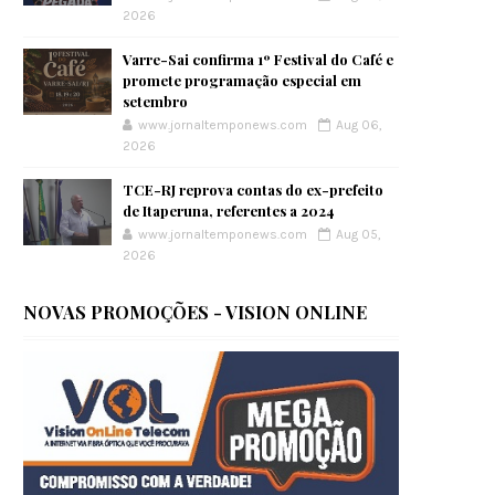
2026
Varre-Sai confirma 1º Festival do Café e
promete programação especial em
setembro
www.jornaltemponews.com
Aug 06,
2026
TCE-RJ reprova contas do ex-prefeito
de Itaperuna, referentes a 2024
www.jornaltemponews.com
Aug 05,
2026
NOVAS PROMOÇÕES - VISION ONLINE