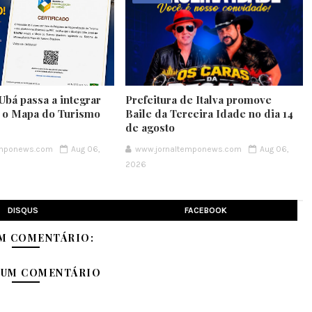
Ubá passa a integrar
Prefeitura de Italva promove
e o Mapa do Turismo
Baile da Terceira Idade no dia 14
de agosto
emponews.com
Aug 06,
www.jornaltemponews.com
Aug 06,
2026
DISQUS
FACEBOOK
M COMENTÁRIO:
 UM COMENTÁRIO