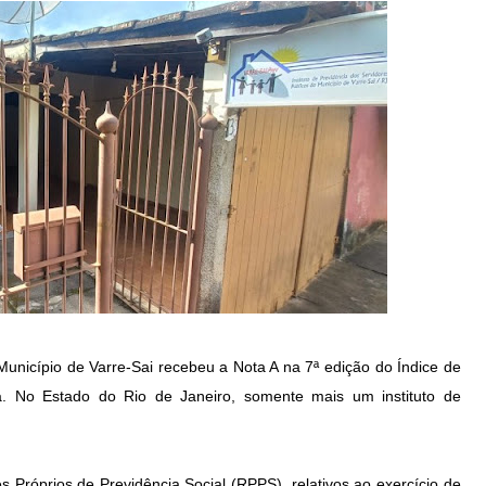
 Município de Varre-Sai recebeu a Nota A na 7ª edição do Índice de
cia. No Estado do Rio de Janeiro, somente mais um instituto de
s Próprios de Previdência Social (RPPS), relativos ao exercício de