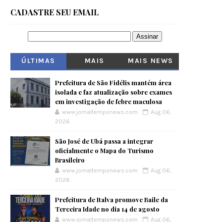
CADASTRE SEU EMAIL
ÚLTIMAS
MAIS
MAIS NEWS
VISITADOS
Prefeitura de São Fidélis mantém área
isolada e faz atualização sobre exames
em investigação de febre maculosa
www.jornaltemponews.com
Aug 06,
2026
São José de Ubá passa a integrar
oficialmente o Mapa do Turismo
Brasileiro
www.jornaltemponews.com
Aug 06,
2026
Prefeitura de Italva promove Baile da
Terceira Idade no dia 14 de agosto
www.jornaltemponews.com
Aug 06,