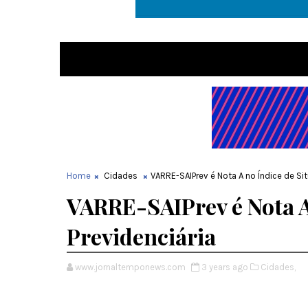
Home
Cidades
VARRE-SAIPrev é Nota A no Índice de Si
VARRE-SAIPrev é Nota A
Previdenciária
www.jornaltemponews.com
3 years ago
Cidades,