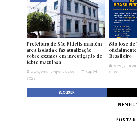
Prefeitura de São Fidélis mantém
São José de 
área isolada e faz atualização
oficialment
sobre exames em investigação de
Brasileiro
febre maculosa
www.jornalt
www.jornaltemponews.com
Aug 06,
2026
2026
BLOGGER
NENHU
POSTAR