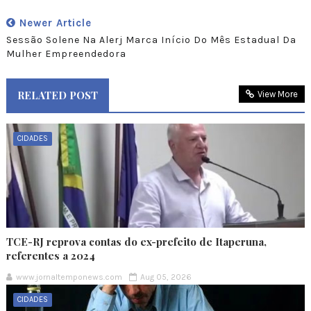
Newer Article
Sessão Solene Na Alerj Marca Início Do Mês Estadual Da
Mulher Empreendedora
RELATED POST
View More
CIDADES
TCE-RJ reprova contas do ex-prefeito de Itaperuna,
referentes a 2024
www.jornaltemponews.com
Aug 05, 2026
CIDADES