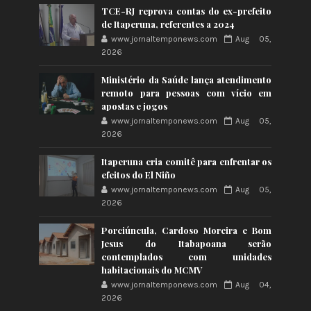
TCE-RJ reprova contas do ex-prefeito
de Itaperuna, referentes a 2024
www.jornaltemponews.com
Aug 05,
2026
Ministério da Saúde lança atendimento
remoto para pessoas com vício em
apostas e jogos
www.jornaltemponews.com
Aug 05,
2026
Itaperuna cria comitê para enfrentar os
efeitos do El Niño
www.jornaltemponews.com
Aug 05,
2026
Porciúncula, Cardoso Moreira e Bom
Jesus do Itabapoana serão
contemplados com unidades
habitacionais do MCMV
www.jornaltemponews.com
Aug 04,
2026