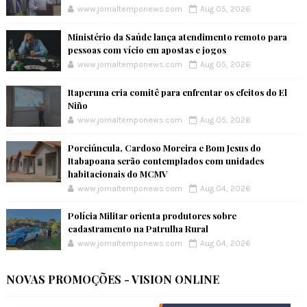
www.jornaltemponews.com
Aug 05, 2026
Ministério da Saúde lança atendimento remoto para
pessoas com vício em apostas e jogos
www.jornaltemponews.com
Aug 05, 2026
Itaperuna cria comitê para enfrentar os efeitos do El
Niño
www.jornaltemponews.com
Aug 05, 2026
Porciúncula, Cardoso Moreira e Bom Jesus do
Itabapoana serão contemplados com unidades
habitacionais do MCMV
www.jornaltemponews.com
Aug 04, 2026
Polícia Militar orienta produtores sobre
cadastramento na Patrulha Rural
www.jornaltemponews.com
Aug 04, 2026
NOVAS PROMOÇÕES - VISION ONLINE