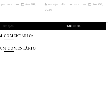
emponews.com
Aug 06,
www.jornaltemponews.com
Aug 06,
2026
DISQUS
FACEBOOK
M COMENTÁRIO:
 UM COMENTÁRIO