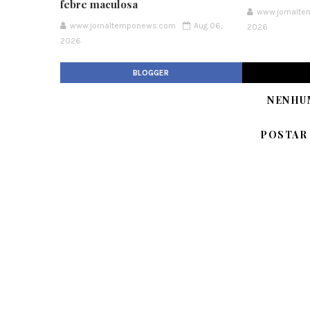
febre maculosa
www.jornalt
www.jornaltemponews.com
Aug 06,
2026
2026
BLOGGER
NENHU
POSTAR