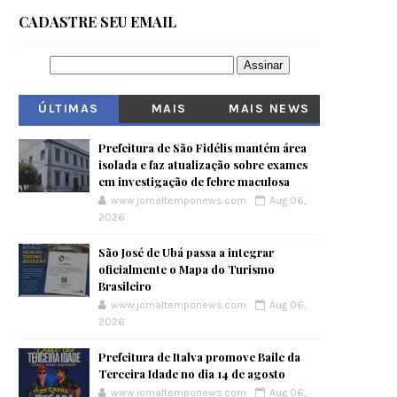
CADASTRE SEU EMAIL
ÚLTIMAS
MAIS
MAIS NEWS
VISITADOS
Prefeitura de São Fidélis mantém área
isolada e faz atualização sobre exames
em investigação de febre maculosa
www.jornaltemponews.com
Aug 06,
2026
São José de Ubá passa a integrar
oficialmente o Mapa do Turismo
Brasileiro
www.jornaltemponews.com
Aug 06,
2026
Prefeitura de Italva promove Baile da
Terceira Idade no dia 14 de agosto
www.jornaltemponews.com
Aug 06,