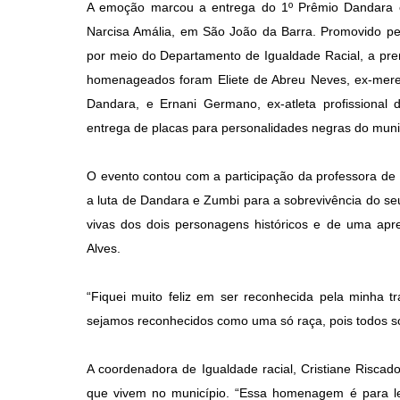
A emoção marcou a entrega do 1º Prêmio Dandara e 
Narcisa Amália, em São João da Barra. Promovido pela
por meio do Departamento de Igualdade Racial, a premi
homenageados foram Eliete de Abreu Neves, ex-meren
Dandara, e Ernani Germano, ex-atleta profissiona
entrega de placas para personalidades negras do muni
O evento contou com a participação da professora de H
a luta de Dandara e Zumbi para a sobrevivência do se
vivas dos dois personagens históricos e de uma ap
Alves.
“Fiquei muito feliz em ser reconhecida pela minha t
sejamos reconhecidos como uma só raça, pois todos so
A coordenadora de Igualdade racial, Cristiane Riscad
que vivem no município. “Essa homenagem é para le