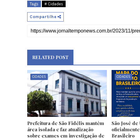
Tags
# Cidades
Compartilhe
RELATED POST
CIDADES
CIDADES
Prefeitura de São Fidélis mantém
São José de 
área isolada e faz atualização
oficialment
sobre exames em investigação de
Brasileiro