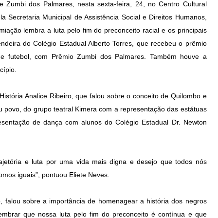
Zumbi dos Palmares, nesta sexta-feira, 24, no Centro Cultural
 Secretaria Municipal de Assistência Social e Direitos Humanos,
ação lembra a luta pelo fim do preconceito racial e os principais
deira do Colégio Estadual Alberto Torres, que recebeu o prêmio
l de futebol, com Prêmio Zumbi dos Palmares. Também houve a
cípio.
istória Analice Ribeiro, que falou sobre o conceito de Quilombo e
u povo, do grupo teatral Kimera com a representação das estátuas
resentação de dança com alunos do Colégio Estadual Dr. Newton
rajetória e luta por uma vida mais digna e desejo que todos nós
mos iguais”, pontuou Eliete Neves.
o, falou sobre a importância de homenagear a história dos negros
mbrar que nossa luta pelo fim do preconceito é contínua e que