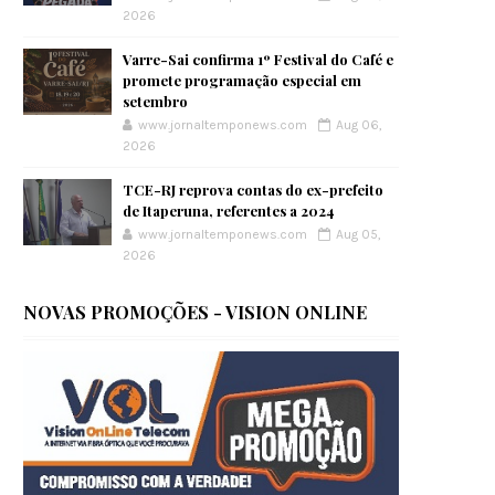
2026
Varre-Sai confirma 1º Festival do Café e
promete programação especial em
setembro
www.jornaltemponews.com
Aug 06,
2026
TCE-RJ reprova contas do ex-prefeito
de Itaperuna, referentes a 2024
www.jornaltemponews.com
Aug 05,
2026
NOVAS PROMOÇÕES - VISION ONLINE