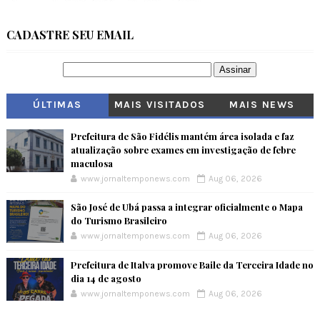
CADASTRE SEU EMAIL
ÚLTIMAS
MAIS VISITADOS
MAIS NEWS
Prefeitura de São Fidélis mantém área isolada e faz
atualização sobre exames em investigação de febre
maculosa
www.jornaltemponews.com
Aug 06, 2026
São José de Ubá passa a integrar oficialmente o Mapa
do Turismo Brasileiro
www.jornaltemponews.com
Aug 06, 2026
Prefeitura de Italva promove Baile da Terceira Idade no
dia 14 de agosto
www.jornaltemponews.com
Aug 06, 2026