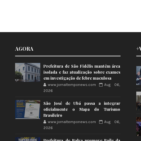
AGORA
+
Prefeitura de São Fidélis mantém área
isolada e faz atualização sobre exames
em investigação de febre maculosa
www.jornaltemponews.com
Aug 06,
2026
São José de Ubá passa a integrar
oficialmente o Mapa do Turismo
Brasileiro
www.jornaltemponews.com
Aug 06,
2026
Prefeitura de Italva promove Baile da