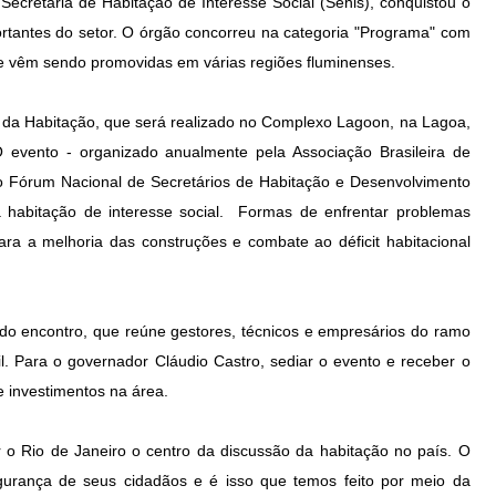
ecretaria de Habitação de Interesse Social (Sehis), conquistou o
rtantes do setor. O órgão concorreu na categoria "Programa" com
ue vêm sendo promovidas em várias regiões fluminenses.
 da Habitação, que será realizado no Complexo Lagoon, na Lagoa,
evento - organizado anualmente pela Associação Brasileira de
o Fórum Nacional de Secretários de Habitação e Desenvolvimento
 habitação de interesse social. Formas de enfrentar problemas
para a melhoria das construções e combate ao déficit habitacional
o do encontro, que reúne gestores, técnicos e empresários do ramo
vil. Para o governador Cláudio Castro, sediar o evento e receber o
 investimentos na área.
r o Rio de Janeiro o centro da discussão da habitação no país. O
gurança de seus cidadãos e é isso que temos feito por meio da