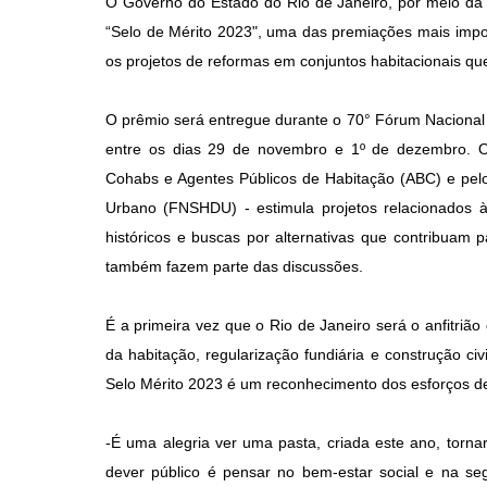
O Governo do Estado do Rio de Janeiro, por meio da S
“Selo de Mérito 2023", uma das premiações mais impo
os projetos de reformas em conjuntos habitacionais q
O prêmio será entregue durante o 70° Fórum Nacional
entre os dias 29 de novembro e 1º de dezembro. O 
Cohabs e Agentes Públicos de Habitação (ABC) e pel
Urbano (FNSHDU) - estimula projetos relacionados à
históricos e buscas por alternativas que contribuam 
também fazem parte das discussões.
É a primeira vez que o Rio de Janeiro será o anfitriã
da habitação, regularização fundiária e construção ci
Selo Mérito 2023 é um reconhecimento dos esforços de
-É uma alegria ver uma pasta, criada este ano, torna
dever público é pensar no bem-estar social e na se