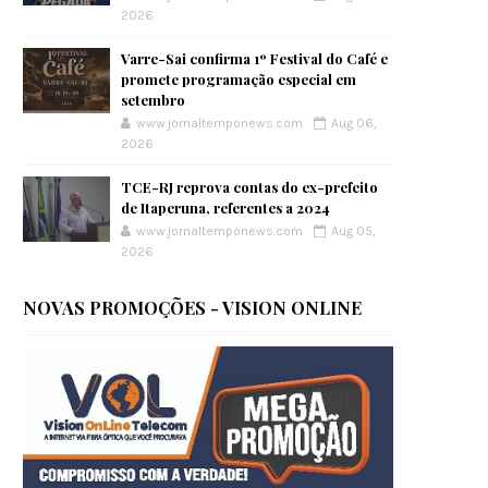
2026
Varre-Sai confirma 1º Festival do Café e
promete programação especial em
setembro
www.jornaltemponews.com
Aug 06,
2026
TCE-RJ reprova contas do ex-prefeito
de Itaperuna, referentes a 2024
www.jornaltemponews.com
Aug 05,
2026
NOVAS PROMOÇÕES - VISION ONLINE