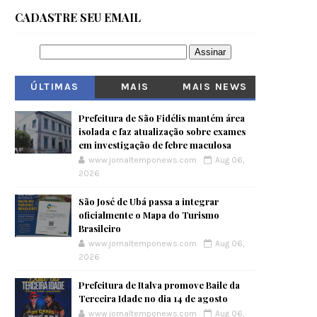
CADASTRE SEU EMAIL
ÚLTIMAS
MAIS
MAIS NEWS
VISITADOS
Prefeitura de São Fidélis mantém área
isolada e faz atualização sobre exames
em investigação de febre maculosa
www.jornaltemponews.com
Aug 06,
2026
São José de Ubá passa a integrar
oficialmente o Mapa do Turismo
Brasileiro
www.jornaltemponews.com
Aug 06,
2026
Prefeitura de Italva promove Baile da
Terceira Idade no dia 14 de agosto
www.jornaltemponews.com
Aug 06,