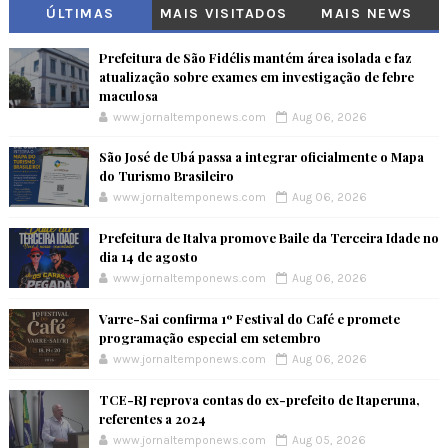
ÚLTIMAS
MAIS VISITADOS
MAIS NEWS
Prefeitura de São Fidélis mantém área isolada e faz
atualização sobre exames em investigação de febre
maculosa
www.jornaltemponews.com
Aug 06, 2026
São José de Ubá passa a integrar oficialmente o Mapa
do Turismo Brasileiro
www.jornaltemponews.com
Aug 06, 2026
Prefeitura de Italva promove Baile da Terceira Idade no
dia 14 de agosto
www.jornaltemponews.com
Aug 06, 2026
Varre-Sai confirma 1º Festival do Café e promete
programação especial em setembro
www.jornaltemponews.com
Aug 06, 2026
TCE-RJ reprova contas do ex-prefeito de Itaperuna,
referentes a 2024
www.jornaltemponews.com
Aug 05, 2026