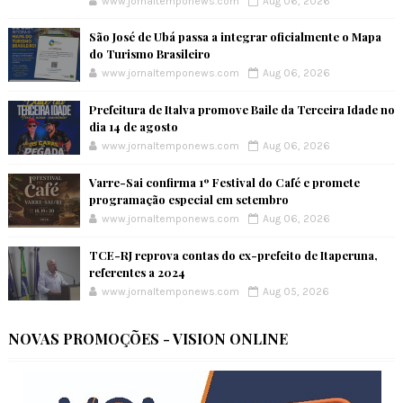
www.jornaltemponews.com
Aug 06, 2026
São José de Ubá passa a integrar oficialmente o Mapa
do Turismo Brasileiro
www.jornaltemponews.com
Aug 06, 2026
Prefeitura de Italva promove Baile da Terceira Idade no
dia 14 de agosto
www.jornaltemponews.com
Aug 06, 2026
Varre-Sai confirma 1º Festival do Café e promete
programação especial em setembro
www.jornaltemponews.com
Aug 06, 2026
TCE-RJ reprova contas do ex-prefeito de Itaperuna,
referentes a 2024
www.jornaltemponews.com
Aug 05, 2026
NOVAS PROMOÇÕES - VISION ONLINE