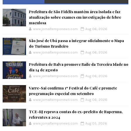
Prefeitura de São Fidélis mantém área isolada e faz
atualização sobre exames em investigação de febre
maculosa
www.jornaltemponews.com
Aug 06, 2026
São José de Ubá passa a integrar oficialmente o Mapa
do Turismo Brasileiro
www.jornaltemponews.com
Aug 06, 2026
Prefeitura de Italva promove Baile da Terceira Idade no
dia 14 de agosto
www.jornaltemponews.com
Aug 06, 2026
Varre-Sai confirma 1º Festival do Café e promete
programação especial em setembro
www.jornaltemponews.com
Aug 06, 2026
TCE-RJ reprova contas do ex-prefeito de Itaperuna,
referentes a 2024
www.jornaltemponews.com
Aug 05, 2026