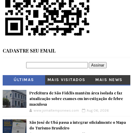
CADASTRE SEU EMAIL
ÚLTIMAS
MAIS VISITADOS
MAIS NEWS
Prefeitura de São Fidélis mantém área isolada e faz
atualização sobre exames em investigação de febre
maculosa
www.jornaltemponews.com
Aug 06, 2026
São José de Ubá passa a integrar oficialmente o Mapa
do Turismo Brasileiro