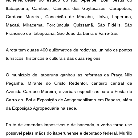
Norte/Noroeste do estado do Rio: Aperibé, Bom Jesus do
Itabapoana, Cambuci, Campos dos Goytacazes, Carapebus,
Cardoso Moreira, Conceição de Macabu, Italva, Itaperuna,
Macaé, Miracema, Porciúncula, Quissamã, São Fidélis, São
Francisco de Itabapoana, São João da Barra e Varre-Sai.
A rota tem quase 400 quilômetros de rodovias, unindo os pontos
turísticos, históricos e culturais das duas regiões.
O município de Itaperuna ganhou as reformas da Praça Nilo
Peçanha, Mirante do Cristo Redentor, canteiro central da
Avenida Cardoso Moreira, e verbas específicas para a Festa do
Carro do Boi e Exposição de Antigomobilismo em Raposo, além
da Exposição Agropecuária na sede.
Fruto de emendas impositivas e de bancada, a verba tornou-se
possível pelas mãos do itaperunense e deputado federal, Murillo