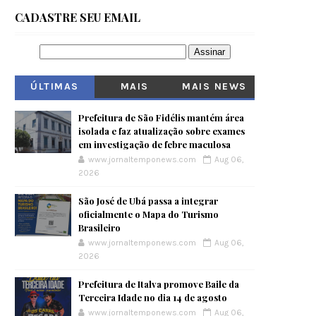
CADASTRE SEU EMAIL
ÚLTIMAS
MAIS
MAIS NEWS
VISITADOS
Prefeitura de São Fidélis mantém área
isolada e faz atualização sobre exames
em investigação de febre maculosa
www.jornaltemponews.com
Aug 06,
2026
São José de Ubá passa a integrar
oficialmente o Mapa do Turismo
Brasileiro
www.jornaltemponews.com
Aug 06,
2026
Prefeitura de Italva promove Baile da
Terceira Idade no dia 14 de agosto
www.jornaltemponews.com
Aug 06,