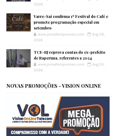
2026
Varre-Sai confirma 1º Festival do Café e
promete programação especial em
setembro
www.jornaltemponews.com
Aug 06,
2026
TCE-RJ reprova contas do ex-prefeito
de Itaperuna, referentes a 2024
www.jornaltemponews.com
Aug 05,
2026
NOVAS PROMOÇÕES - VISION ONLINE