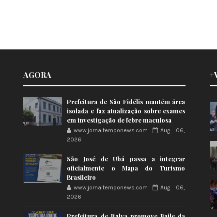
AGORA
+
Prefeitura de São Fidélis mantém área
isolada e faz atualização sobre exames
em investigação de febre maculosa
www.jornaltemponews.com
Aug 06,
2026
São José de Ubá passa a integrar
oficialmente o Mapa do Turismo
Brasileiro
www.jornaltemponews.com
Aug 06,
2026
Prefeitura de Italva promove Baile da