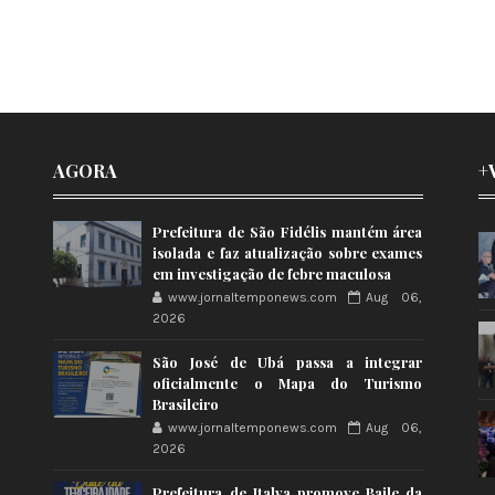
AGORA
+
Prefeitura de São Fidélis mantém área
isolada e faz atualização sobre exames
em investigação de febre maculosa
www.jornaltemponews.com
Aug 06,
2026
São José de Ubá passa a integrar
oficialmente o Mapa do Turismo
Brasileiro
www.jornaltemponews.com
Aug 06,
2026
Prefeitura de Italva promove Baile da