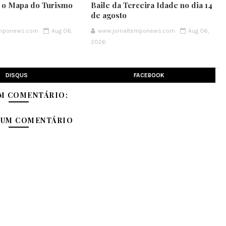
e o Mapa do Turismo
Baile da Terceira Idade no dia 14
de agosto
emponews.com
Aug 06,
www.jornaltemponews.com
Aug 06,
2026
DISQUS
FACEBOOK
M COMENTÁRIO:
 UM COMENTÁRIO