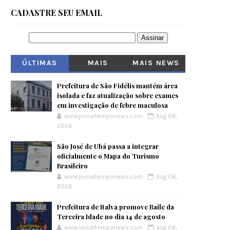
CADASTRE SEU EMAIL
ÚLTIMAS
MAIS
MAIS NEWS
VISITADOS
Prefeitura de São Fidélis mantém área
isolada e faz atualização sobre exames
em investigação de febre maculosa
www.jornaltemponews.com
Aug 06,
2026
São José de Ubá passa a integrar
oficialmente o Mapa do Turismo
Brasileiro
www.jornaltemponews.com
Aug 06,
2026
Prefeitura de Italva promove Baile da
Terceira Idade no dia 14 de agosto
www.jornaltemponews.com
Aug 06,