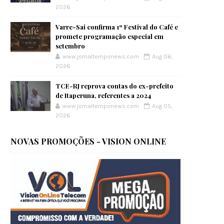
2026
Varre-Sai confirma 1º Festival do Café e
promete programação especial em
setembro
www.jornaltemponews.com
Aug 06,
2026
TCE-RJ reprova contas do ex-prefeito
de Itaperuna, referentes a 2024
www.jornaltemponews.com
Aug 05,
2026
NOVAS PROMOÇÕES - VISION ONLINE