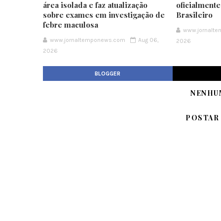
área isolada e faz atualização
oficialment
sobre exames em investigação de
Brasileiro
febre maculosa
www.jornalt
www.jornaltemponews.com
Aug 06,
2026
2026
BLOGGER
NENHU
POSTAR