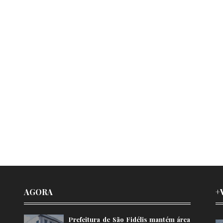
AGORA
+
Prefeitura de São Fidélis mantém área