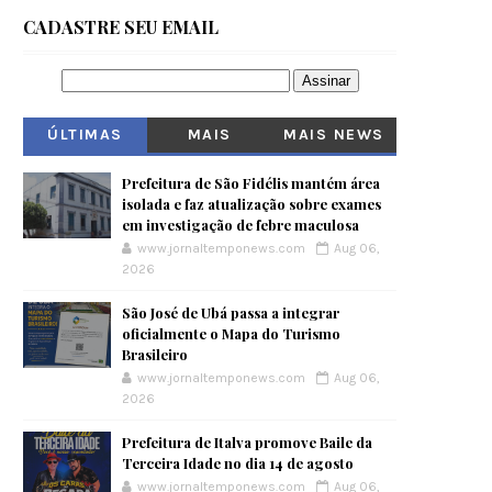
CADASTRE SEU EMAIL
ÚLTIMAS
MAIS
MAIS NEWS
VISITADOS
Prefeitura de São Fidélis mantém área
isolada e faz atualização sobre exames
em investigação de febre maculosa
www.jornaltemponews.com
Aug 06,
2026
São José de Ubá passa a integrar
oficialmente o Mapa do Turismo
Brasileiro
www.jornaltemponews.com
Aug 06,
2026
Prefeitura de Italva promove Baile da
Terceira Idade no dia 14 de agosto
www.jornaltemponews.com
Aug 06,