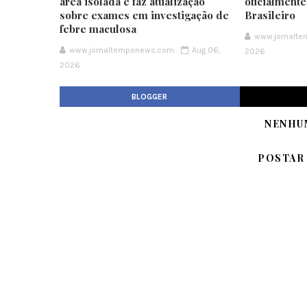
área isolada e faz atualização
oficialment
sobre exames em investigação de
Brasileiro
febre maculosa
www.jornalt
www.jornaltemponews.com
Aug 06,
2026
2026
BLOGGER
NENHU
POSTAR