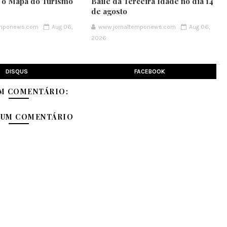
e o Mapa do Turismo
Baile da Terceira Idade no dia 14
de agosto
emponews.com
Aug 06,
www.jornaltemponews.com
Aug 06,
2026
DISQUS
FACEBOOK
M COMENTÁRIO:
 UM COMENTÁRIO