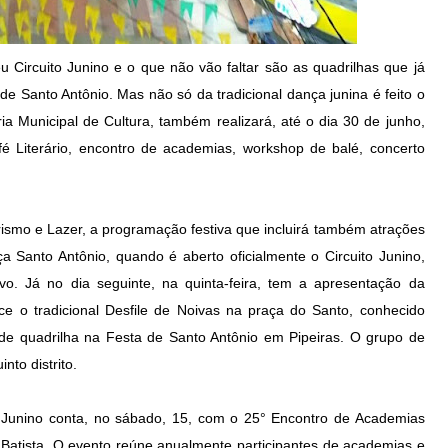
 Circuito Junino e o que não vão faltar são as quadrilhas que já
de Santo Antônio. Mas não só da tradicional dança junina é feito o
aria Municipal de Cultura, também realizará, até o dia 30 de junho,
é Literário, encontro de academias, workshop de balé, concerto
rismo e Lazer, a programação festiva que incluirá também atrações
a Santo Antônio, quando é aberto oficialmente o Circuito Junino,
. Já no dia seguinte, na quinta-feira, tem a apresentação da
e o tradicional Desfile de Noivas na praça do Santo, conhecido
e quadrilha na Festa de Santo Antônio em Pipeiras. O grupo de
to distrito.
 Junino conta, no sábado, 15, com o 25° Encontro de Academias
Batista. O evento reúne anualmente participantes de academias e