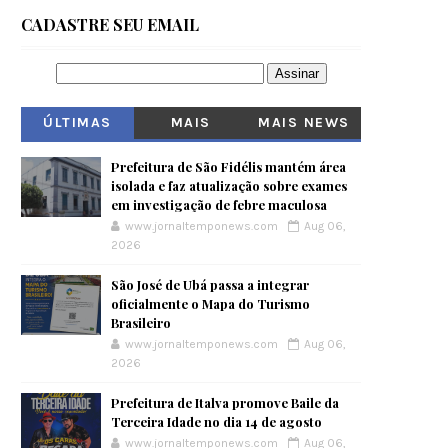
CADASTRE SEU EMAIL
ÚLTIMAS
MAIS
MAIS NEWS
VISITADOS
Prefeitura de São Fidélis mantém área
isolada e faz atualização sobre exames
em investigação de febre maculosa
www.jornaltemponews.com
Aug 06,
2026
São José de Ubá passa a integrar
oficialmente o Mapa do Turismo
Brasileiro
www.jornaltemponews.com
Aug 06,
2026
Prefeitura de Italva promove Baile da
Terceira Idade no dia 14 de agosto
www.jornaltemponews.com
Aug 06,