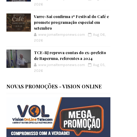
2026
Varre-Sai confirma 1º Festival do Café e
promete programação especial em
setembro
www.jornaltemponews.com
Aug 06,
2026
TCE-RJ reprova contas do ex-prefeito
de Itaperuna, referentes a 2024
www.jornaltemponews.com
Aug 05,
2026
NOVAS PROMOÇÕES - VISION ONLINE