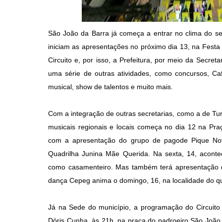
São João da Barra já começa a entrar no clima do seu
iniciam as apresentações no próximo dia 13, na Festa 
Circuito e, por isso, a Prefeitura, por meio da Secret
uma série de outras atividades, como concursos, Caf
musical, show de talentos e muito mais.
Com a integração de outras secretarias, como a de Tu
musicais regionais e locais começa no dia 12 na Praç
com a apresentação do grupo de pagode Pique Novo
Quadrilha Junina Mãe Querida. Na sexta, 14, acontec
como casamenteiro. Mas também terá apresentação d
dança Cepeg anima o domingo, 16, na localidade do quin
Já na Sede do município, a programação do Circuito
Dóris Cunha, às 21h, na praça do padroeiro São João 