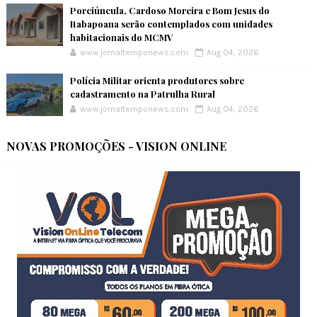
Porciúncula, Cardoso Moreira e Bom Jesus do
Itabapoana serão contemplados com unidades
habitacionais do MCMV
www.jornaltemponews.com
Aug 04, 2026
Polícia Militar orienta produtores sobre
cadastramento na Patrulha Rural
www.jornaltemponews.com
Aug 04, 2026
NOVAS PROMOÇÕES - VISION ONLINE