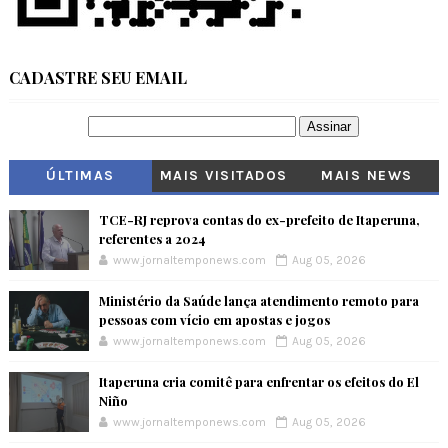
CADASTRE SEU EMAIL
ÚLTIMAS
MAIS VISITADOS
MAIS NEWS
TCE-RJ reprova contas do ex-prefeito de Itaperuna,
referentes a 2024
www.jornaltemponews.com
Aug 05, 2026
Ministério da Saúde lança atendimento remoto para
pessoas com vício em apostas e jogos
www.jornaltemponews.com
Aug 05, 2026
Itaperuna cria comitê para enfrentar os efeitos do El
Niño
www.jornaltemponews.com
Aug 05, 2026