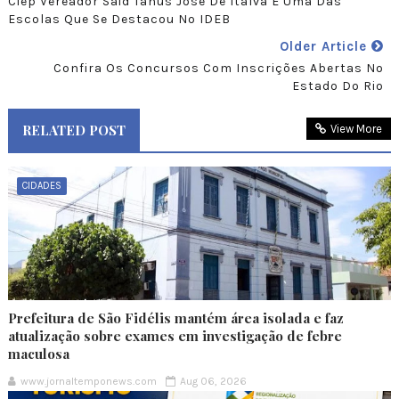
Ciep Vereador Said Tanus Jose De Italva É Uma Das
Escolas Que Se Destacou No IDEB
Older Article
Confira Os Concursos Com Inscrições Abertas No
Estado Do Rio
RELATED POST
View More
CIDADES
Prefeitura de São Fidélis mantém área isolada e faz
atualização sobre exames em investigação de febre
maculosa
www.jornaltemponews.com
Aug 06, 2026