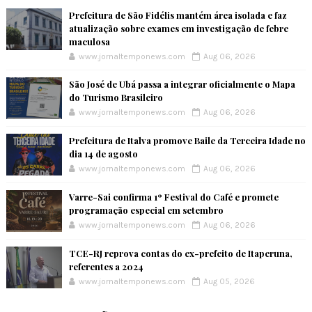
Prefeitura de São Fidélis mantém área isolada e faz
atualização sobre exames em investigação de febre
maculosa
www.jornaltemponews.com
Aug 06, 2026
São José de Ubá passa a integrar oficialmente o Mapa
do Turismo Brasileiro
www.jornaltemponews.com
Aug 06, 2026
Prefeitura de Italva promove Baile da Terceira Idade no
dia 14 de agosto
www.jornaltemponews.com
Aug 06, 2026
Varre-Sai confirma 1º Festival do Café e promete
programação especial em setembro
www.jornaltemponews.com
Aug 06, 2026
TCE-RJ reprova contas do ex-prefeito de Itaperuna,
referentes a 2024
www.jornaltemponews.com
Aug 05, 2026