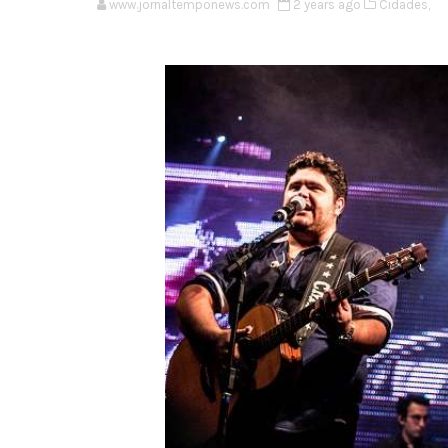
www.jornaltemponews.com
2 years ago
Cidades,