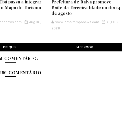
Ubá passa a integrar
Prefeitura de Italva promove
e o Mapa do Turismo
Baile da Terceira Idade no dia 14
de agosto
emponews.com
Aug 06,
www.jornaltemponews.com
Aug 06,
2026
DISQUS
FACEBOOK
M COMENTÁRIO:
 UM COMENTÁRIO