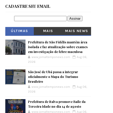
CADASTRE SEU EMAIL
ÚLTIMAS
MAIS
MAIS NEWS
VISITADOS
Prefeitura de São Fidélis mantém área
isolada e faz atualização sobre exames
em investigação de febre maculosa
www.jornaltemponews.com
Aug 06,
2026
São José de Ubá passa a integrar
oficialmente o Mapa do Turismo
Brasileiro
www.jornaltemponews.com
Aug 06,
2026
Prefeitura de Italva promove Baile da
Terceira Idade no dia 14 de agosto
www.jornaltemponews.com
Aug 06,