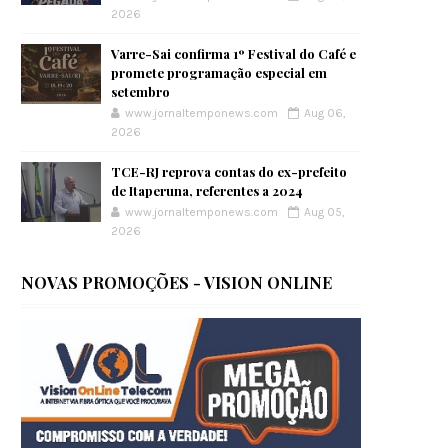
2026
Varre-Sai confirma 1º Festival do Café e
promete programação especial em
setembro
www.jornaltemponews.com
Aug 06,
2026
TCE-RJ reprova contas do ex-prefeito
de Itaperuna, referentes a 2024
www.jornaltemponews.com
Aug 05,
2026
NOVAS PROMOÇÕES - VISION ONLINE