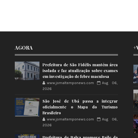
AGORA
+
Prefeitura de São Fidélis mantém área
isolada e faz atualização sobre exames
em investigação de febre maculosa
www.jornaltemponews.com
Aug 06,
2026
São José de Ubá passa a integrar
oficialmente o Mapa do Turismo
Brasileiro
www.jornaltemponews.com
Aug 06,
2026
Prefeitura de Italva promove Baile da