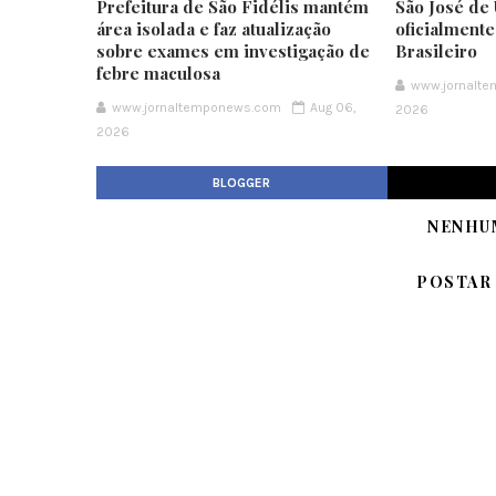
Prefeitura de São Fidélis mantém
São José de 
área isolada e faz atualização
oficialment
sobre exames em investigação de
Brasileiro
febre maculosa
www.jornalt
www.jornaltemponews.com
Aug 06,
2026
2026
BLOGGER
NENHU
POSTAR