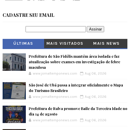
CADASTRE SEU EMAIL
ÚLTIMAS
MAIS VISITADOS
MAIS NEWS
Prefeitura de São Fidélis mantém área isolada e faz
atualização sobre exames em investigação de febre
maculosa
www.jornaltemponews.com
Aug 06, 2026
São José de Ubá passa a integrar oficialmente o Mapa
do Turismo Brasileiro
www.jornaltemponews.com
Aug 06, 2026
Prefeitura de Italva promove Baile da Terceira Idade no
dia 14 de agosto
www.jornaltemponews.com
Aug 06, 2026