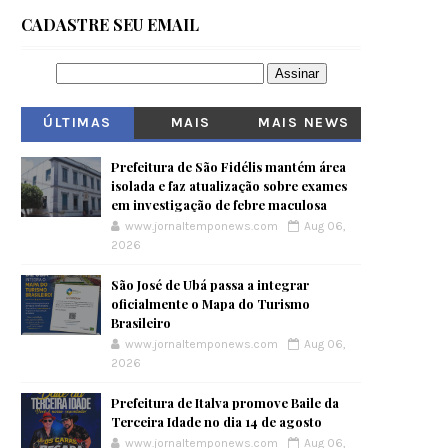
CADASTRE SEU EMAIL
ÚLTIMAS
MAIS
MAIS NEWS
VISITADOS
Prefeitura de São Fidélis mantém área
isolada e faz atualização sobre exames
em investigação de febre maculosa
www.jornaltemponews.com
Aug 06,
2026
São José de Ubá passa a integrar
oficialmente o Mapa do Turismo
Brasileiro
www.jornaltemponews.com
Aug 06,
2026
Prefeitura de Italva promove Baile da
Terceira Idade no dia 14 de agosto
www.jornaltemponews.com
Aug 06,