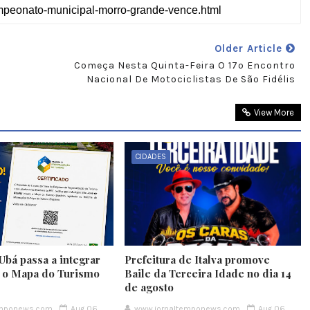
Older Article
,
Começa Nesta Quinta-Feira O 17º Encontro
Nacional De Motociclistas De São Fidélis
View More
CIDADES
Ubá passa a integrar
Prefeitura de Italva promove
e o Mapa do Turismo
Baile da Terceira Idade no dia 14
de agosto
emponews.com
Aug 06,
www.jornaltemponews.com
Aug 06,