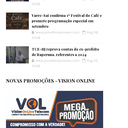
2026
Varre-Sai confirma 1º Festival do Café e
promete programação especial em
setembro
www.jornaltemponews.com
Aug 06,
2026
TCE-RJ reprova contas do ex-prefeito
de Itaperuna, referentes a 2024
www.jornaltemponews.com
Aug 05,
2026
NOVAS PROMOÇÕES - VISION ONLINE