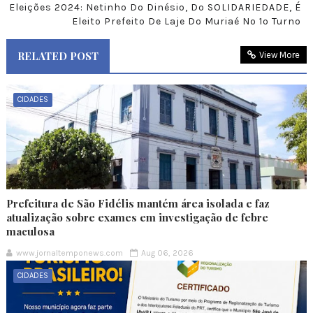
Eleições 2024: Netinho Do Dinésio, Do SOLIDARIEDADE, É
Eleito Prefeito De Laje Do Muriaé No 1º Turno
RELATED POST
View More
CIDADES
Prefeitura de São Fidélis mantém área isolada e faz
atualização sobre exames em investigação de febre
maculosa
www.jornaltemponews.com
Aug 06, 2026
CIDADES