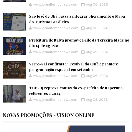
www.jornaltemponews.com
Aug 06, 2026
São José de Ubá passa a integrar oficialmente o Mapa
do Turismo Brasileiro
www.jornaltemponews.com
Aug 06, 2026
Prefeitura de Italva promove Baile da Terceira Idade no
dia 14 de agosto
www.jornaltemponews.com
Aug 06, 2026
Varre-Sai confirma 1º Festival do Café e promete
programação especial em setembro
www.jornaltemponews.com
Aug 06, 2026
TCE-RJ reprova contas do ex-prefeito de Itaperuna,
referentes a 2024
www.jornaltemponews.com
Aug 05, 2026
NOVAS PROMOÇÕES - VISION ONLINE