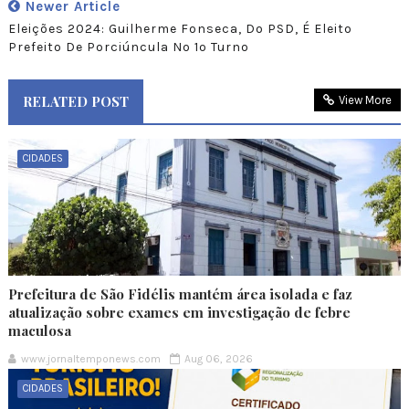
Newer Article
Eleições 2024: Guilherme Fonseca, Do PSD, É Eleito
Prefeito De Porciúncula No 1º Turno
RELATED POST
View More
CIDADES
Prefeitura de São Fidélis mantém área isolada e faz
atualização sobre exames em investigação de febre
maculosa
www.jornaltemponews.com
Aug 06, 2026
CIDADES