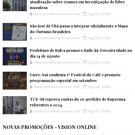
atualização sobre exames em investigação de febre
maculosa
www.jornaltemponews.com
Aug 06, 2026
São José de Ubá passa a integrar oficialmente o Mapa
do Turismo Brasileiro
www.jornaltemponews.com
Aug 06, 2026
Prefeitura de Italva promove Baile da Terceira Idade no
dia 14 de agosto
www.jornaltemponews.com
Aug 06, 2026
Varre-Sai confirma 1º Festival do Café e promete
programação especial em setembro
www.jornaltemponews.com
Aug 06, 2026
TCE-RJ reprova contas do ex-prefeito de Itaperuna,
referentes a 2024
www.jornaltemponews.com
Aug 05, 2026
NOVAS PROMOÇÕES - VISION ONLINE