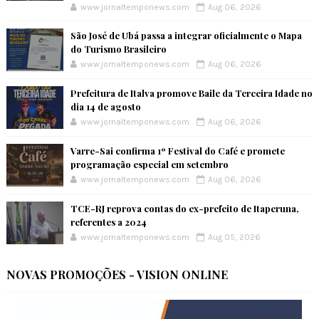
www.jornaltemponews.com
Aug 06, 2026
São José de Ubá passa a integrar oficialmente o Mapa
do Turismo Brasileiro
www.jornaltemponews.com
Aug 06, 2026
Prefeitura de Italva promove Baile da Terceira Idade no
dia 14 de agosto
www.jornaltemponews.com
Aug 06, 2026
Varre-Sai confirma 1º Festival do Café e promete
programação especial em setembro
www.jornaltemponews.com
Aug 06, 2026
TCE-RJ reprova contas do ex-prefeito de Itaperuna,
referentes a 2024
www.jornaltemponews.com
Aug 05, 2026
NOVAS PROMOÇÕES - VISION ONLINE