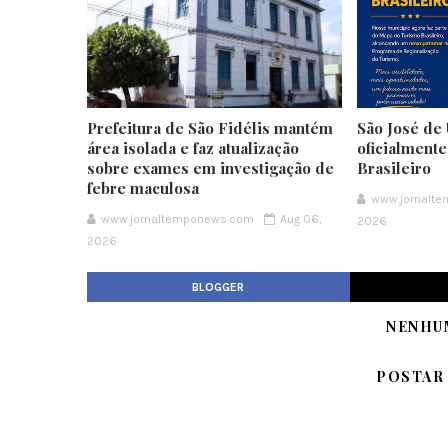
Prefeitura de São Fidélis mantém
São José de 
área isolada e faz atualização
oficialment
sobre exames em investigação de
Brasileiro
febre maculosa
www.jornalt
www.jornaltemponews.com
Aug 06,
2026
2026
BLOGGER
NENHU
POSTAR