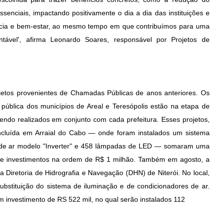
enciais, impactando positivamente o dia a dia das instituições e
ência e bem-estar, ao mesmo tempo em que contribuímos para uma
ntável', afirma Leonardo Soares, responsável por Projetos de
ojetos provenientes de Chamadas Públicas de anos anteriores. Os
pública dos municípios de Areal e Teresópolis estão na etapa de
sendo realizados em conjunto com cada prefeitura. Esses projetos,
oncluída em Arraial do Cabo — onde foram instalados um sistema
s de ar modelo "Inverter" e 458 lâmpadas de LED — somaram uma
 investimentos na ordem de R$ 1 milhão. Também em agosto, a
 na Diretoria de Hidrografia e Navegação (DHN) de Niterói. No local,
bstituição do sistema de iluminação e de condicionadores de ar.
om investimento de RS 522 mil, no qual serão instalados 112