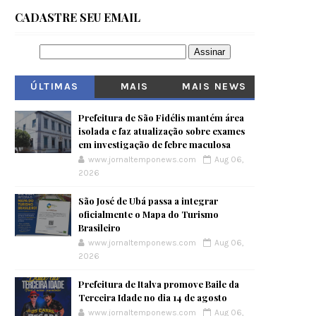
CADASTRE SEU EMAIL
ÚLTIMAS
MAIS
MAIS NEWS
VISITADOS
Prefeitura de São Fidélis mantém área
isolada e faz atualização sobre exames
em investigação de febre maculosa
www.jornaltemponews.com
Aug 06,
2026
São José de Ubá passa a integrar
oficialmente o Mapa do Turismo
Brasileiro
www.jornaltemponews.com
Aug 06,
2026
Prefeitura de Italva promove Baile da
Terceira Idade no dia 14 de agosto
www.jornaltemponews.com
Aug 06,