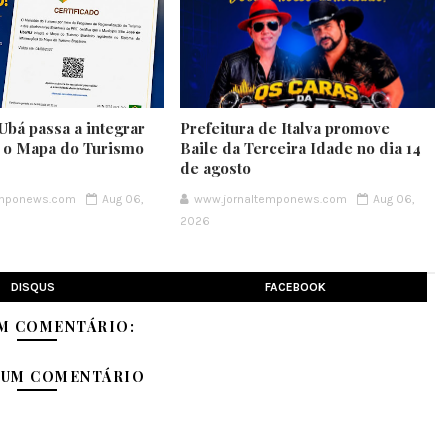
Ubá passa a integrar
Prefeitura de Italva promove
e o Mapa do Turismo
Baile da Terceira Idade no dia 14
de agosto
emponews.com
Aug 06,
www.jornaltemponews.com
Aug 06,
2026
DISQUS
FACEBOOK
M COMENTÁRIO:
 UM COMENTÁRIO