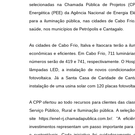
selecionadas na Chamada Pública de Projetos (CP
Energética (PEE) da Agência Nacional de Energia Elét
para a iluminação pública, nas cidades de Cabo Frio,
saúde, nos municípios de Petrópolis e Cantagalo.
As cidades de Cabo Frio, Italva e Itaocara terão a i
econômicas e eficientes. Em Cabo Frio, 711 luminária
números serão de 419 e 741, respectivamente. O Hospi
lâmpadas LED, a instalação de novos condicionador
fotovoltaica. Já a Santa Casa de Caridade de Can
instalação de uma usina solar com 120 placas fotovolta
A CPP ofertou ao todo recursos para clientes das class
Serviço Público, Rural e Iluminação pública. A seleç
site https://enel-rj.chamadapublica.com.br/. "A efi
investimentos representam um passo importante para o
e sustentáveis. Cada iniciativa foi cuidadosamente