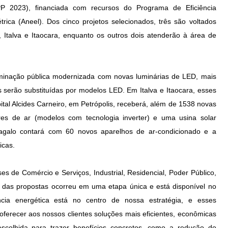
P 2023), financiada com recursos do Programa de Eficiência
rica (Aneel). Dos cinco projetos selecionados, três são voltados
 Italva e Itaocara, enquanto os outros dois atenderão à área de
luminação pública modernizada com novas luminárias de LED, mais
s serão substituídas por modelos LED. Em Italva e Itaocara, esses
tal Alcides Carneiro, em Petrópolis, receberá, além de 1538 novas
es de ar (modelos com tecnologia inverter) e uma usina solar
tagalo contará com 60 novos aparelhos de ar-condicionado e a
icas.
es de Comércio e Serviços, Industrial, Residencial, Poder Público,
ão das propostas ocorreu em uma etapa única e está disponível no
ciência energética está no centro de nossa estratégia, e esses
ferecer aos nossos clientes soluções mais eficientes, econômicas
 escolhida para trazer benefícios concretos, como a redução do