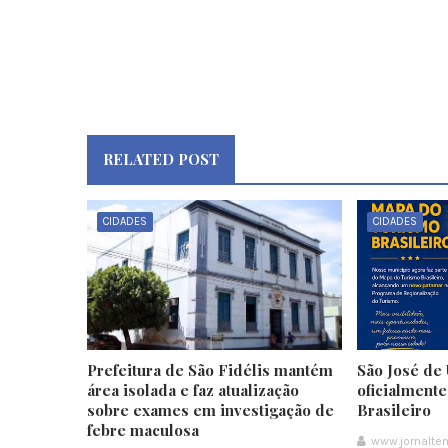
RELATED POST
CIDADES
CIDADES
Prefeitura de São Fidélis mantém
São José de 
área isolada e faz atualização
oficialment
sobre exames em investigação de
Brasileiro
febre maculosa
www.jornalt