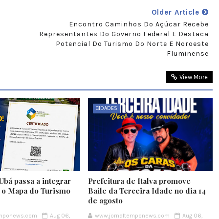
Older Article
Encontro Caminhos Do Açúcar Recebe
Representantes Do Governo Federal E Destaca
Potencial Do Turismo Do Norte E Noroeste
Fluminense
View More
CIDADES
Ubá passa a integrar
Prefeitura de Italva promove
e o Mapa do Turismo
Baile da Terceira Idade no dia 14
de agosto
emponews.com
Aug 06,
www.jornaltemponews.com
Aug 06,