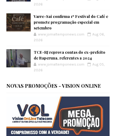
2026
Varre-Sai confirma 1º Festival do Café e
promete programação especial em
setembro
www.jornaltemponews.com
Aug 06,
2026
TCE-RJ reprova contas do ex-prefeito
de Itaperuna, referentes a 2024
www.jornaltemponews.com
Aug 05,
2026
NOVAS PROMOÇÕES - VISION ONLINE