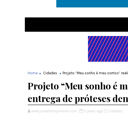
Home
Cidades
Projeto “Meu sonho é meu sorriso” real
Projeto “Meu sonho é me
entrega de próteses den
www.jornaltemponews.com
2 years ago
Cidades,