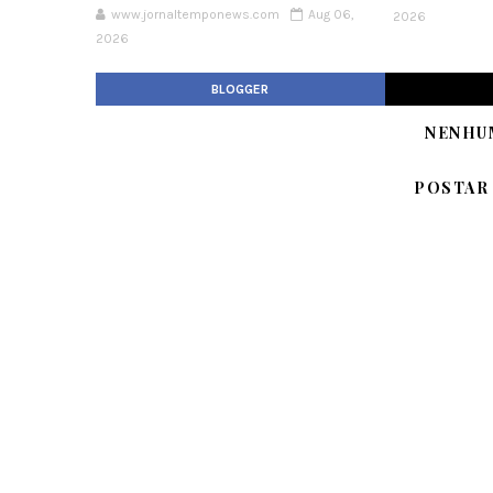
www.jornaltemponews.com
Aug 06,
2026
2026
BLOGGER
NENHU
POSTAR