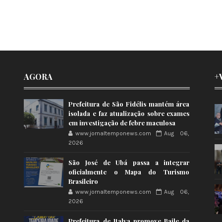
AGORA
+
Prefeitura de São Fidélis mantém área
isolada e faz atualização sobre exames
em investigação de febre maculosa
www.jornaltemponews.com
Aug 06,
2026
São José de Ubá passa a integrar
oficialmente o Mapa do Turismo
Brasileiro
www.jornaltemponews.com
Aug 06,
2026
Prefeitura de Italva promove Baile da