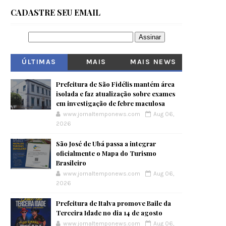
CADASTRE SEU EMAIL
ÚLTIMAS
MAIS
MAIS NEWS
VISITADOS
Prefeitura de São Fidélis mantém área
isolada e faz atualização sobre exames
em investigação de febre maculosa
www.jornaltemponews.com
Aug 06,
2026
São José de Ubá passa a integrar
oficialmente o Mapa do Turismo
Brasileiro
www.jornaltemponews.com
Aug 06,
2026
Prefeitura de Italva promove Baile da
Terceira Idade no dia 14 de agosto
www.jornaltemponews.com
Aug 06,