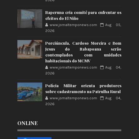
2026
Itaperuna cria comitê para enfrentar os
efeitos do El Niño
www.jornaltemponews.com
Aug 05,
2026
Porciúncula, Cardoso Moreira e Bom
Jesus do Itabapoana serão
contemplados com unidades
habitacionais do MCMV
www.jornaltemponews.com
Aug 04,
2026
Polícia Militar orienta produtores
sobre cadastramento na Patrulha Rural
www.jornaltemponews.com
Aug 04,
2026
ONLINE