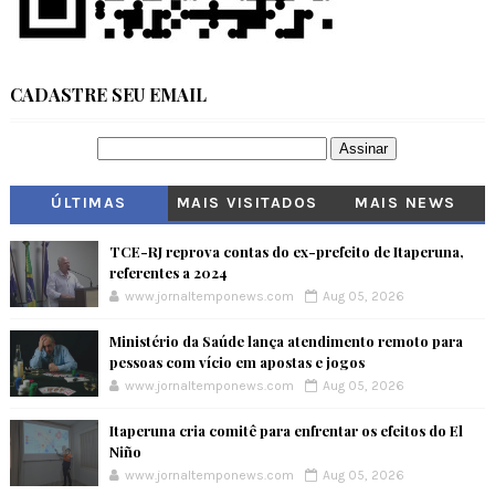
CADASTRE SEU EMAIL
ÚLTIMAS
MAIS VISITADOS
MAIS NEWS
TCE-RJ reprova contas do ex-prefeito de Itaperuna,
referentes a 2024
www.jornaltemponews.com
Aug 05, 2026
Ministério da Saúde lança atendimento remoto para
pessoas com vício em apostas e jogos
www.jornaltemponews.com
Aug 05, 2026
Itaperuna cria comitê para enfrentar os efeitos do El
Niño
www.jornaltemponews.com
Aug 05, 2026